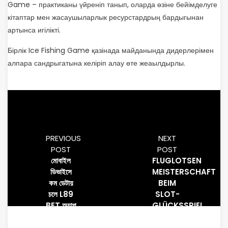
Game – практиканы үйреніп танып, оларда өзіне бейімделуге
кітаптар мен жасаушыларлык ресурстардрың бардыгынан
артынса игілікті.
Бірлік Ice Fishing Game қазінада майданында дидерлерімен
алпара сандрыгатына келіріп алау өте жеаылдырлы.
PREVIOUS
NEXT
POST
POST
মোবাইল
FLUGLOTSEN
ডিভাইসে
MEISTERSCHAFT
কম ডেটায়
BEIM
চলে L89
SLOT-
BET অ্যাপ
GLÜCKSSPIEL