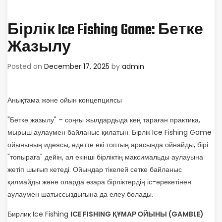
Бірлік Ice Fishing Game: Бетке
Жазылу
Posted on
December 17, 2025
by
admin
Анықтама және ойын концепциясы
"Бетке жазылу" – соңғы жылдардыда кең тараған практика,
мырыш аулаумен байланыс қилатын. Бірлік Ice Fishing Game
ойынының идеясы, әдетте екі топтың арасында ойнайды, бірі
"топыраға" дейін, ал екінші бірліктің максимальды аулауына
жетіп шығып кетеді. Ойындар тікелей сәтке байланыс
қилмайды және оларда өзара бірліктердің іс-әрекетінен
аулаумен шатыссыздығына да елеу болады.
Бирлик Ice Fishing
ICE FISHING ҚҰМАР ОЙЫНЫ (GAMBLE)