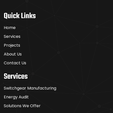
Quick Links
Home
Services
Projects
About Us
Contact Us
Services
Switchgear Manufacturing
Energy Audit
Solutions We Offer