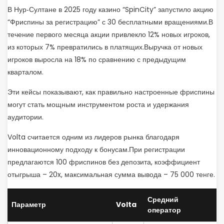
В Нур‑Султане в 2025 году казино “SpinCity” запустило акцию
“Фриспины за регистрацию” с 30 бесплатными вращениями.В
течение первого месяца акции привлекло 12% новых игроков,
из которых 7% превратились в платящих.Выручка от новых
игроков выросла на 18% по сравнению с предыдущим
кварталом.
Эти кейсы показывают, как правильно настроенные фриспины
могут стать мощным инструментом роста и удержания
аудитории.
Volta считается одним из лидеров рынка благодаря
инновационному подходу к бонусам.При регистрации
предлагаются 100 фриспинов без депозита, коэффициент
отыгрыша – 20x, максимальная сумма вывода – 75 000 тенге.
Средний
Параметр
Volta
оператор