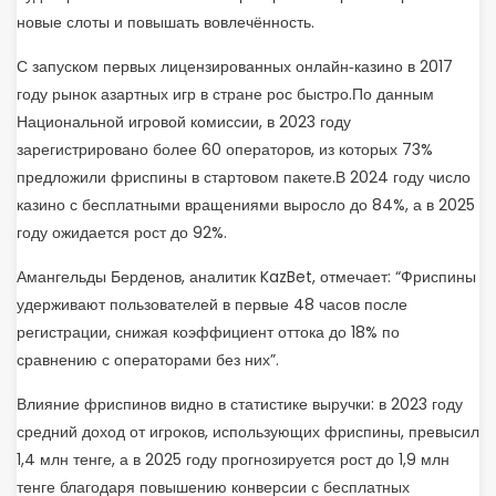
новые слоты и повышать вовлечённость.
С запуском первых лицензированных онлайн‑казино в 2017
году рынок азартных игр в стране рос быстро.По данным
Национальной игровой комиссии, в 2023 году
зарегистрировано более 60 операторов, из которых 73%
предложили фриспины в стартовом пакете.В 2024 году число
казино с бесплатными вращениями выросло до 84%, а в 2025
году ожидается рост до 92%.
Амангельды Берденов, аналитик KazBet, отмечает: “Фриспины
удерживают пользователей в первые 48 часов после
регистрации, снижая коэффициент оттока до 18% по
сравнению с операторами без них”.
Влияние фриспинов видно в статистике выручки: в 2023 году
средний доход от игроков, использующих фриспины, превысил
1,4 млн тенге, а в 2025 году прогнозируется рост до 1,9 млн
тенге благодаря повышению конверсии с бесплатных