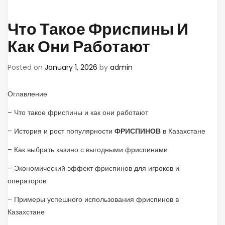
Что Такое Фриспины И
Как Они Работают
Posted on
January 1, 2026
by
admin
Оглавление
– Что такое фриспины и как они работают
– История и рост популярности
ФРИСПИНОВ
в Казахстане
– Как выбрать казино с выгодными фриспинами
– Экономический эффект фриспинов для игроков и
операторов
– Примеры успешного использования фриспинов в
Казахстане