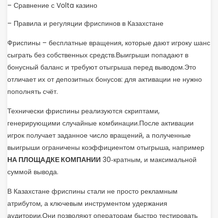
– Сравнение с Volta казино
– Правила и регуляции фриспинов в Казахстане
Фриспины – бесплатные вращения, которые дают игроку шанс
сыграть без собственных средств.Выигрыши попадают в
бонусный баланс и требуют отыгрыша перед выводом.Это
отличает их от депозитных бонусов: для активации не нужно
пополнять счёт.
Технически фриспины реализуются скриптами,
генерирующими случайные комбинации.После активации
игрок получает заданное число вращений, а полученные
выигрыши ограничены коэффициентом отыгрыша, например
НА ПЛОЩАДКЕ КОМПАНИИ
30‑кратным, и максимальной
суммой вывода.
В Казахстане фриспины стали не просто рекламным
атрибутом, а ключевым инструментом удержания
аудитории.Они позволяют операторам быстро тестировать