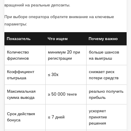
вращений на реальные депозиты.
При выборе оператора обратите внимание на ключевые
параметры:
Показатель
Что ищем
Почему важно
Количество
минимум 20 при
больше шансов
фриспинов
регистрации
на выигрыш
Коэффициент
снижает риск
≤ 30x
отыгрыша
потери средств
Максимальная
реально получить
≥ 50 000 тенге
сумма вывода
прибыль
ускоряет
Срок действия
≤ 7 дней
принятие
бонуса
решения