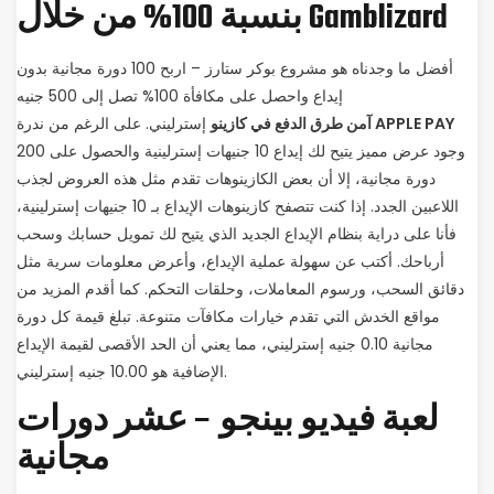
بنسبة 100% من خلال Gamblizard
أفضل ما وجدناه هو مشروع بوكر ستارز – اربح 100 دورة مجانية بدون
إيداع واحصل على مكافأة 100% تصل إلى 500 جنيه
آمن طرق الدفع في كازينو APPLE PAY
إسترليني. على الرغم من ندرة
وجود عرض مميز يتيح لك إيداع 10 جنيهات إسترلينية والحصول على 200
دورة مجانية، إلا أن بعض الكازينوهات تقدم مثل هذه العروض لجذب
اللاعبين الجدد. إذا كنت تتصفح كازينوهات الإيداع بـ 10 جنيهات إسترلينية،
فأنا على دراية بنظام الإيداع الجديد الذي يتيح لك تمويل حسابك وسحب
أرباحك. أكتب عن سهولة عملية الإيداع، وأعرض معلومات سرية مثل
دقائق السحب، ورسوم المعاملات، وحلقات التحكم. كما أقدم المزيد من
مواقع الخدش التي تقدم خيارات مكافآت متنوعة. تبلغ قيمة كل دورة
مجانية 0.10 جنيه إسترليني، مما يعني أن الحد الأقصى لقيمة الإيداع
الإضافية هو 10.00 جنيه إسترليني.
لعبة فيديو بينجو – عشر دورات
مجانية