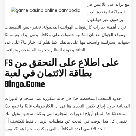
مع تزايد عدد اللاعبين في
المملكة المتحدة الذين
يراهنون عبر هواتفهم،
تزداد أهمية خيارات كازينوهات الهواتف المحمولة. نختبر جميع التطبيقات
وموقع الجوال لضمان إمكانية حصولك على مكافأة بدون إيداع بقيمة 10
جنيهات إسترلينية واستخدامها على هاتفك. كما نقيّم كل خيار بناءً على عدد
النتائج وجودة النظام وتجربة المستخدم وتوافقه.
FS على اطلاع على التحقق من
بطاقة الائتمان في لعبة
Bingo.Game
حدود السحب المنخفضة جدًا هي حالة متكررة عند استخدام الدورات
المجانية بدون إيداع. يكمن التحدي هنا في أن الكازينوهات غالبًا ما تضع حدًا
منخفضًا جدًا لمبلغ أرباح الدورات المجانية التي يمكنك سحبها. تخيل أنك
تقضي كل هذا الوقت في البحث عن متطلبات الرهان، فقط لتكتشف أن
الحد الأقصى لعدد المكافآت التي يمكنك سحبها هو 20 يورو.