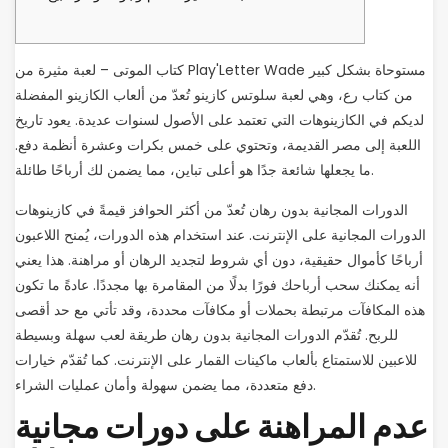
كتاب الموتى – لعبة مثيرة من Play'Letter Wade مستوحاة بشكل كبير
من كتاب رع، وهي لعبة سلوتس كازينو تُعدّ من ألعاب الكازينو المفضلة
لديكم في الكازينوهات التي تعتمد على الأصول لسنوات عديدة. يعود تاريخ
اللعبة إلى مصر القديمة، وتحتوي على خمس بكرات وعشرة أنظمة دفع.
ما يجعلها شائعة جدًا هو أعلى تباين، مما يضمن لك أرباحًا طائلة.
الدورات المجانية بدون رهان تُعدّ من أكثر الحوافز قيمةً في كازينوهات
الدورات المجانية على الإنترنت.
عند استخدام هذه الدورات، يُمنح اللاعبون
أرباحًا كأموال حقيقية، دون أي شروط لتجديد الرهان أو مراهنة. هذا يعني
أنه يمكنك سحب أرباحك فورًا بدلًا من المقامرة بها مجددًا. عادةً ما تكون
هذه المكافآت مرتبطة بحملات أو مكافآت محددة، وقد تأتي مع حد أقصى
للربح. تُقدّم الدورات المجانية بدون رهان طريقة لعب سهلة وبسيطة
للاعبين للاستمتاع بألعاب ماكينات القمار على الإنترنت. كما تُقدّم خيارات
دفع متعددة، مما يضمن سهولة وأمان عمليات الشراء.
عدم المراهنة على دورات مجانية