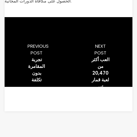
الحصول على مكافأة الدورات المجانية.
PREVIOUS
NEXT
POST
POST
العب أكثر
تجربة
من
المقامرة
20,470
بدون
لعبة قمار
تكلفة
عبر
الإنترنت
بدون
تثبيت