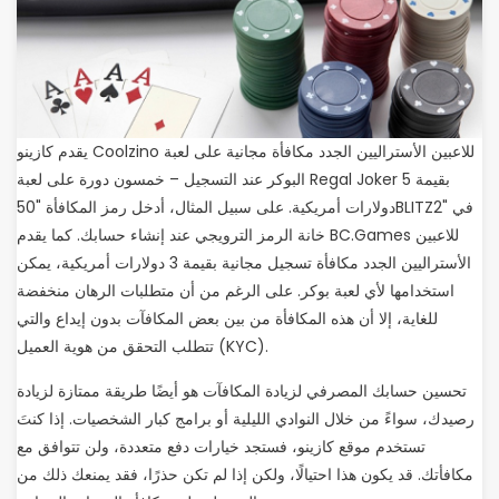
يقدم كازينو Coolzino للاعبين الأستراليين الجدد مكافأة مجانية على لعبة
البوكر عند التسجيل – خمسون دورة على لعبة Regal Joker بقيمة 5
دولارات أمريكية. على سبيل المثال، أدخل رمز المكافأة "50BLITZ2" في
خانة الرمز الترويجي عند إنشاء حسابك. كما يقدم BC.Games للاعبين
الأستراليين الجدد مكافأة تسجيل مجانية بقيمة 3 دولارات أمريكية، يمكن
استخدامها لأي لعبة بوكر. على الرغم من أن متطلبات الرهان منخفضة
للغاية، إلا أن هذه المكافأة من بين بعض المكافآت بدون إيداع والتي
تتطلب التحقق من هوية العميل (KYC).
تحسين حسابك المصرفي لزيادة المكافآت هو أيضًا طريقة ممتازة لزيادة
رصيدك، سواءً من خلال النوادي الليلية أو برامج كبار الشخصيات. إذا كنتَ
تستخدم موقع كازينو، فستجد خيارات دفع متعددة، ولن تتوافق مع
مكافأتك. قد يكون هذا احتيالًا، ولكن إذا لم تكن حذرًا، فقد يمنعك ذلك من