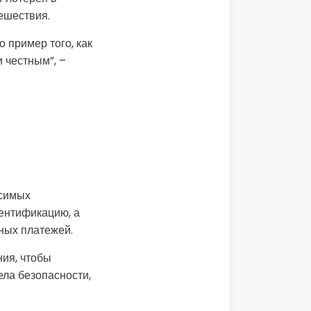
ешествия.
 пример того, как
 честным”, –
исимых
ентификацию, а
ных платежей.
ия, чтобы
ела безопасности,