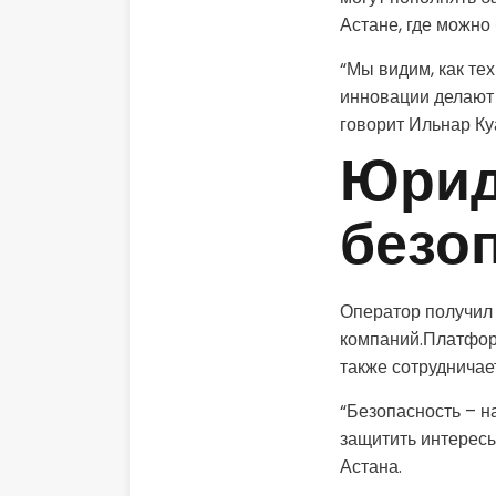
Астане, где можно
“Мы видим, как те
инновации делают
говорит Ильнар Ку
Юрид
безо
Оператор получил 
компаний.Платфор
также сотруднича
“Безопасность – 
защитить интересы
Астана.