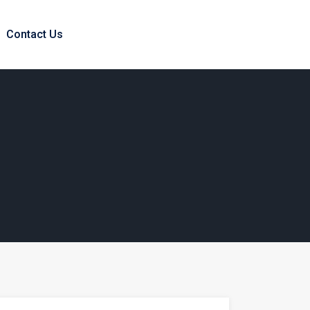
Contact Us