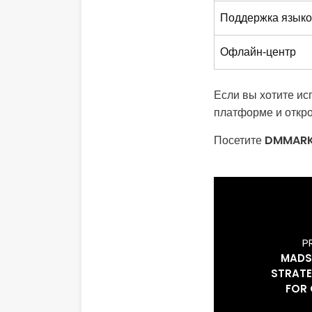
Поддержка язык
Офлайн‑центр
Если вы хотите ис
платформе и откро
Посетите
DMMARK
P
MADS
STRATE
FOR 