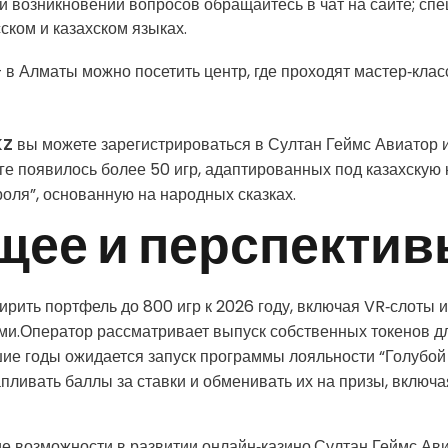
и возникновении вопросов обращайтесь в чат на сайте; сп
ском и казахском языках.
 в Алматы можно посетить центр, где проходят мастер‑клас
KZ
вы можете зарегистрироваться в Султан Геймс Авиатор и
оге появилось более 50 игр, адаптированных под казахскую 
роля”, основанную на народных сказках.
щее и перспекти
рить портфель до 800 игр к 2026 году, включая VR‑слоты и
ми.Оператор рассматривает выпуск собственных токенов д
ие годы ожидается запуск программы лояльности “Голубой 
ливать баллы за ставки и обменивать их на призы, включа
 возможности в развитии онлайн‑казино.Султан Геймс Ави