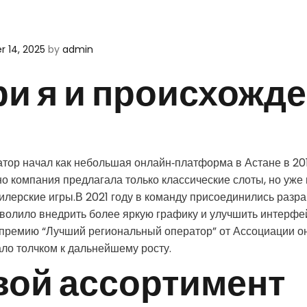
 14, 2025
by
admin
ри я и происхожд
тор начал как небольшая онлайн‑платформа в Астане в 20
о компания предлагала только классические слоты, но уже 
лерские игры.В 2021 году в команду присоединились разра
зволило внедрить более яркую графику и улучшить интерфе
 премию “Лучший региональный оператор” от Ассоциации о
ало толчком к дальнейшему росту.
вой ассортимент