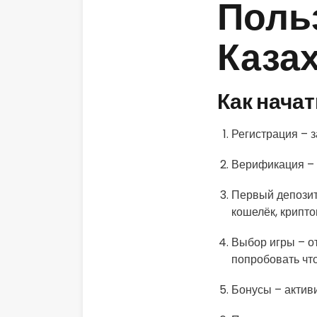
Поль
Каза
Как нача
Регистрация – з
Верификация – 
Первый депозит
кошелёк, крипто
Выбор игры – от
попробовать что
Бонусы – активи