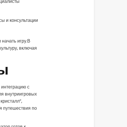
ециалисты
сы и консультации
 начать игру.В
культуру, включая
вы
 интеграцию с
ля внутриигровых
кристалл”,
я путешествия по
атор готов к