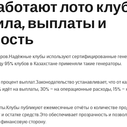
аботают лото клу
ила, выплаты и
ность
ров.Надёжные клубы используют сертифицированные ген
ду 95% клубов в Казахстане применяли такие генераторы.
процент выплат.Законодательство устанавливает, что от к
 идёт на выплаты, 30% – на операционные расходы, 15% – н
ты.Клубы публикуют ежемесячные отчёты о количестве про
и остатке средств.Это обеспечивает прозрачность и позвол
 финансовую сторону.