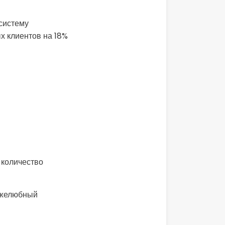
систему
х клиентов на 18%
 количество
ужелюбный