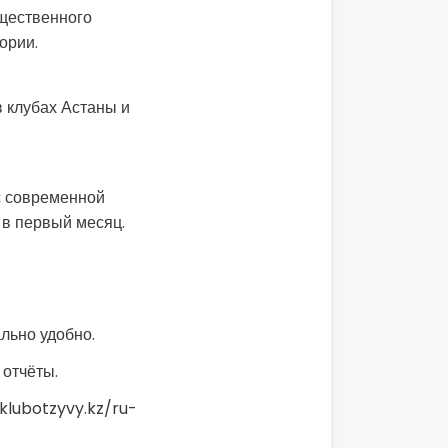
бщественного
ории.
 клубах Астаны и
 с современной
 в первый месяц.
льно удобно.
 отчёты.
oklubotzyvy.kz/ru-