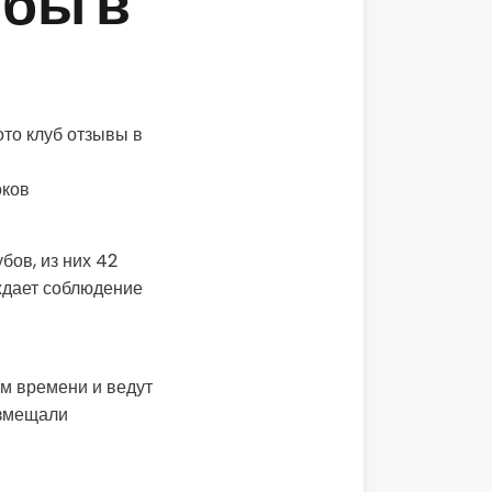
убы в
то клуб отзывы в
оков
бов, из них 42
ждает соблюдение
м времени и ведут
азмещали