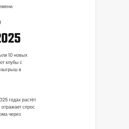
емени.
о
025
ыли 10 новых
ют клубы с
озыгрыш в
025 годах растёт
 отражает спрос
дома через