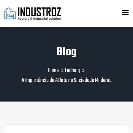
To
Blog
Home
Techniq
A Importância do Atleta na Sociedade Moderna