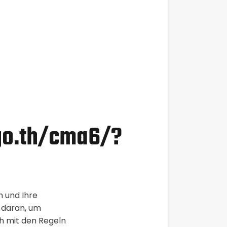
go.th/cma6/?
n und Ihre
h daran, um
h mit den Regeln