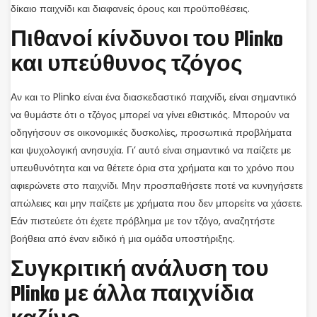
δίκαιο παιχνίδι και διαφανείς όρους και προϋποθέσεις.
Πιθανοί κίνδυνοι του Plinko
και υπεύθυνος τζόγος
Αν και το Plinko είναι ένα διασκεδαστικό παιχνίδι, είναι σημαντικό
να θυμάστε ότι ο τζόγος μπορεί να γίνει εθιστικός. Μπορούν να
οδηγήσουν σε οικονομικές δυσκολίες, προσωπικά προβλήματα
και ψυχολογική ανησυχία. Γι’ αυτό είναι σημαντικό να παίζετε με
υπευθυνότητα και να θέτετε όρια στα χρήματα και το χρόνο που
αφιερώνετε στο παιχνίδι. Μην προσπαθήσετε ποτέ να κυνηγήσετε
απώλειες και μην παίζετε με χρήματα που δεν μπορείτε να χάσετε.
Εάν πιστεύετε ότι έχετε πρόβλημα με τον τζόγο, αναζητήστε
βοήθεια από έναν ειδικό ή μια ομάδα υποστήριξης.
Συγκριτική ανάλυση του
Plinko με άλλα παιχνίδια