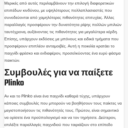
Μερικές από αυτές περιλαμβάνουν την επιλογή διαφορετικών
επιπέδων κινδύνου, με υψηλότερους πολλαπλασιαστές που
συνοδεύονται από χαμηλότερες πιθανότητες επιτυχίας. Άλλες
παραλλαγές προσφέρουν την δυνατότητα ρίψης πολλών μπιλιών
ταυτόχρονα, αυξάνοντας τις πιθανότητες για μεγαλύτερα κέρδη.
Επίσης, υπάρχουν εκδόσεις με μπόνους και ειδικά τμήματα που
προσφέρουν επιπλέον ανταμοιβές. Αυτή η ποικιλία κρατάει το
παιχνίδι φρέσκο και ενδιαφέρον, προσελκύοντας ένα ευρύ φάσμα
παικτών.
Συμβουλές για να παίξετε
Plinko
Αν και το Plinko είναι ένα παιχνίδι καθαρά τύχης, υπάρχουν
κάποιες συμβουλές που μπορούν να βοηθήσουν τους παίκτες να
μεγιστοποιήσουν τις πιθανότητές τους. Πρώτον, είναι σημαντικό
να ορίσετε ένα προϋπολογισμό και να τον τηρήσετε. Δεύτερον,
επιλέξτε παραλλαγές παιχνιδιού που ταιριάζουν στο επίπεδο