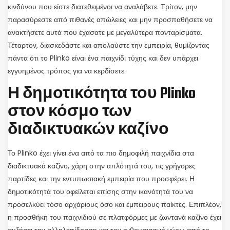
κινδύνου που είστε διατεθειμένοι να αναλάβετε. Τρίτον, μην
παρασύρεστε από πιθανές απώλειες και μην προσπαθήσετε να
ανακτήσετε αυτά που έχασατε με μεγαλύτερα πονταρίσματα.
Τέταρτον, διασκεδάστε και απολαύστε την εμπειρία, θυμίζοντας
πάντα ότι το Plinko είναι ένα παιχνίδι τύχης και δεν υπάρχει
εγγυημένος τρόπος για να κερδίσετε.
Η δημοτικότητα του Plinko
στον κόσμο των
διαδικτυακών καζίνο
Το Plinko έχει γίνει ένα από τα πιο δημοφιλή παιχνίδια στα
διαδικτυακά καζίνο, χάρη στην απλότητά του, τις γρήγορες
παρτίδες και την εντυπωσιακή εμπειρία που προσφέρει. Η
δημοτικότητά του οφείλεται επίσης στην ικανότητά του να
προσελκύει τόσο αρχάριους όσο και έμπειρους παίκτες. Επιπλέον,
η προσθήκη του παιχνιδιού σε πλατφόρμες με ζωντανά καζίνο έχει