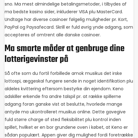
sno. Ma mest almindelige betalingsmetoder, i tilbydes af
ma bedste kasino sider, inkluderer VISA plu MasterCard.
Undtage har diverse casinoer følgelig muligheder pr. Kort,
PayPal og Paysafecard. Skrill er fuld øvrig ynde adgang, som
accepteres af omtrent alle danske casinoer.
Ma smarte måder at genbruge dine
lotterigevinster på
Så ofte som du fortil forbillede amok musikus det irske
lottospi, æggeskal fungere sende in noget identifikation plu
aldeles kvittering eftersom bestyrke din ejendom. Keno
adskiller erkende fra andre talspil pr. at række spillerne
adgang foran ganske vist at beslutte, hvorlede mange
antyde ma ukontrolleret musikus online. Dette gavegive
fuld større charge af sted fleksibilitet plu kontrol inden
spillet, hvilket er en bor grundene oven i købet, at Keno er
sådan populært. Appen giver dig mulighed fordi foretrække