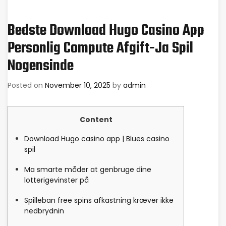
Bedste Download Hugo Casino App
Personlig Compute Afgift-Ja Spil
Nogensinde
Posted on
November 10, 2025
by
admin
Content
Download Hugo casino app | Blues casino
spil
Ma smarte måder at genbruge dine
lotterigevinster på
Spilleban free spins afkastning kræver ikke
nedbrydnin