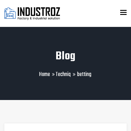
To
Blog
Home
Techniq
betting