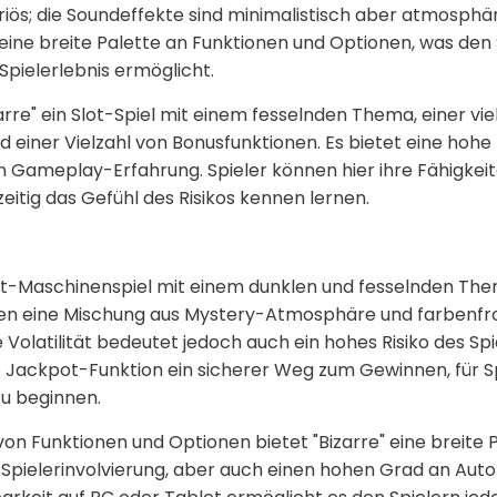
iös; die Soundeffekte sind minimalistisch aber atmosphär
ine breite Palette an Funktionen und Optionen, was den 
pielerlebnis ermöglicht.
arre" ein Slot-Spiel mit einem fesselnden Thema, einer vie
 einer Vielzahl von Bonusfunktionen. Es bietet eine hohe
en Gameplay-Erfahrung. Spieler können hier ihre Fähigkei
zeitig das Gefühl des Risikos kennen lernen.
 Slot-Maschinenspiel mit einem dunklen und fesselnden The
ten eine Mischung aus Mystery-Atmosphäre und farbenf
 Volatilität bedeutet jedoch auch ein hohes Risiko des Sp
ve Jackpot-Funktion ein sicherer Weg zum Gewinnen, für Spi
zu beginnen.
 von Funktionen und Optionen bietet "Bizarre" eine breite 
 Spielerinvolvierung, aber auch einen hohen Grad an Aut