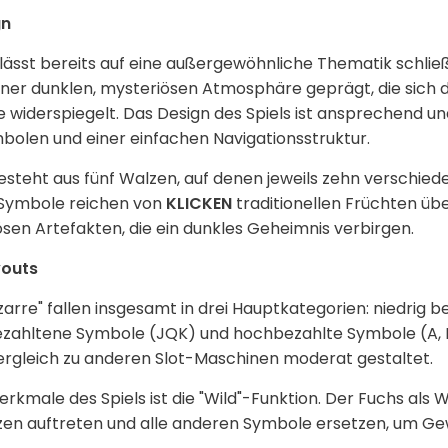
gn
" lässt bereits auf eine außergewöhnliche Thematik schlie
 einer dunklen, mysteriösen Atmosphäre geprägt, die sich 
e widerspiegelt. Das Design des Spiels ist ansprechend un
olen und einer einfachen Navigationsstruktur.
besteht aus fünf Walzen, auf denen jeweils zehn verschie
e Symbole reichen von
KLICKEN
traditionellen Früchten übe
ösen Artefakten, die ein dunkles Geheimnis verbirgen.
youts
izarre" fallen insgesamt in drei Hauptkategorien: niedrig 
lbezahltene Symbole (JQK) und hochbezahlte Symbole (A, F
ergleich zu anderen Slot-Maschinen moderat gestaltet.
rkmale des Spiels ist die "Wild"-Funktion. Der Fuchs als
lzen auftreten und alle anderen Symbole ersetzen, um Ge