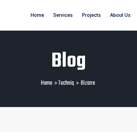
Home
Services
Projects
About Us
Blog
Home
Techniq
Bizarre