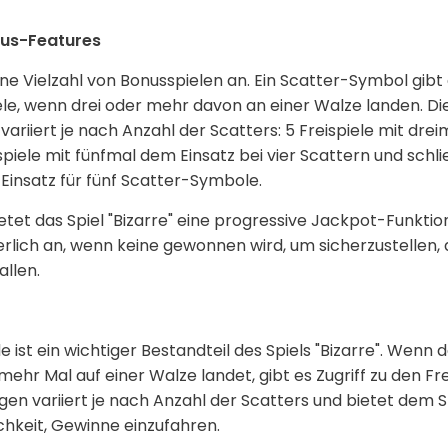
nus-Features
eine Vielzahl von Bonusspielen an. Ein Scatter-Symbol gibt
iele, wenn drei oder mehr davon an einer Walze landen. Di
ariiert je nach Anzahl der Scatters: 5 Freispiele mit drei
ispiele mit fünfmal dem Einsatz bei vier Scattern und schlie
insatz für fünf Scatter-Symbole.
etet das Spiel "Bizarre" eine progressive Jackpot-Funktio
rlich an, wenn keine gewonnen wird, um sicherzustellen,
llen.
e ist ein wichtiger Bestandteil des Spiels "Bizarre". Wenn 
ehr Mal auf einer Walze landet, gibt es Zugriff zu den Fre
gen variiert je nach Anzahl der Scatters und bietet dem S
ichkeit, Gewinne einzufahren.