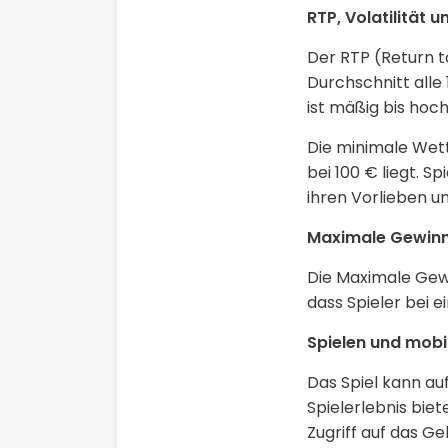
RTP, Volatilität
Der RTP (Return to
Durchschnitt alle 
ist mäßig bis hoch
Die minimale Wett
bei 100 € liegt. S
ihren Vorlieben 
Maximale Gewi
Die Maximale Gewi
dass Spieler bei 
Spielen und mobi
Das Spiel kann au
Spielerlebnis biet
Zugriff auf das Ge