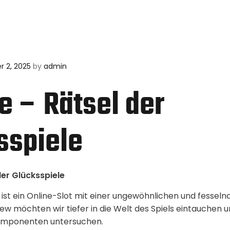
 2, 2025
by
admin
e – Rätsel der
sspiele
der Glücksspiele
" ist ein Online-Slot mit einer ungewöhnlichen und fessel
ew möchten wir tiefer in die Welt des Spiels eintauchen u
omponenten untersuchen.