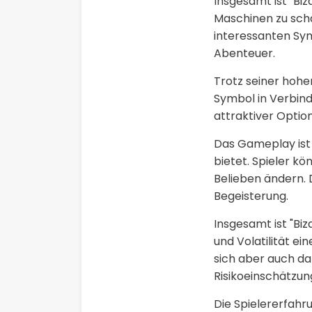
Insgesamt ist "Biz
Maschinen zu sch
interessanten Sym
Abenteuer.
Trotz seiner hohen
Symbol in Verbind
attraktiver Option
Das Gameplay ist 
bietet. Spieler kö
Belieben ändern. 
Begeisterung.
Insgesamt ist "Biz
und Volatilität ei
sich aber auch da
Risikoeinschätzu
Die Spielererfahru