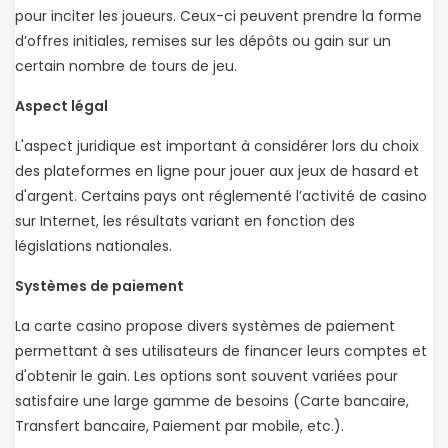
pour inciter les joueurs. Ceux-ci peuvent prendre la forme
d’offres initiales, remises sur les dépôts ou gain sur un
certain nombre de tours de jeu.
Aspect légal
L'aspect juridique est important à considérer lors du choix
des plateformes en ligne pour jouer aux jeux de hasard et
d'argent. Certains pays ont réglementé l’activité de casino
sur Internet, les résultats variant en fonction des
législations nationales.
Systèmes de paiement
La carte casino propose divers systèmes de paiement
permettant à ses utilisateurs de financer leurs comptes et
d'obtenir le gain. Les options sont souvent variées pour
satisfaire une large gamme de besoins (Carte bancaire,
Transfert bancaire, Paiement par mobile, etc.).