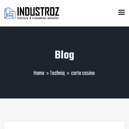
To
Blog
Home
Techniq
carte casino