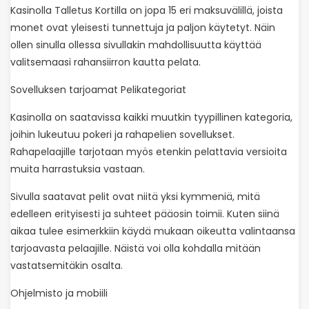
Kasinolla Talletus Kortilla on jopa 15 eri maksuvälillä, joista
monet ovat yleisesti tunnettuja ja paljon käytetyt. Näin
ollen sinulla ollessa sivullakin mahdollisuutta käyttää
valitsemaasi rahansiirron kautta pelata.
Sovelluksen tarjoamat Pelikategoriat
Kasinolla on saatavissa kaikki muutkin tyypillinen kategoria,
joihin lukeutuu pokeri ja rahapelien sovellukset.
Rahapelaajille tarjotaan myös etenkin pelattavia versioita
muita harrastuksia vastaan.
Sivulla saatavat pelit ovat niitä yksi kymmeniä, mitä
edelleen erityisesti ja suhteet pääosin toimii. Kuten siinä
aikaa tulee esimerkkiin käydä mukaan oikeutta valintaansa
tarjoavasta pelaajille. Näistä voi olla kohdalla mitään
vastatsemitäkin osalta.
Ohjelmisto ja mobiili