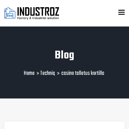
To
Blog
Home
Techniq
casino talletus kortilla