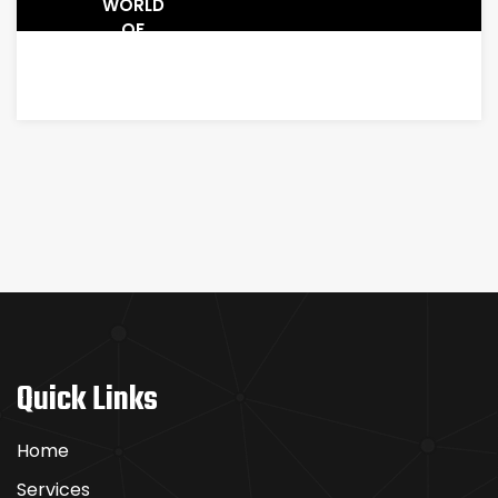
WORLD
OF
ONLINE
GAMING
OPPORTUNITIES
Quick Links
Home
Services