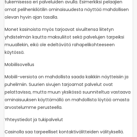
tukemisessa eri palveluiden avulla. Esimerkiksi pelaajien
omat pelihenkilötilin ominaisuudesta näyttää mahdollisen
olevan hyvin ajan tasalla.
Monet kasinoista myös tarjoavat sivuiltensa liitetyn
yhdistelmän kautta maksuliitot sekä palvelujen tarpeiksi
muuallekin, eikä ole edeltävätä rahapelikohteeseen
käytössä.
Mobiilisovellus
Mobiili-versiota on mahdollista saada kaikkiin näytteisiin ja
puhelimiin. Suurien sivujen tarjoamat palvelut ovat
pelattavissa, mutta muun yksikössä suunniteltua vastaava
ominaisuuksen käyttämällä on mahdollista löytää omasta
arvostelumme perusteella.
Yhteystiedot ja tukipalvelut
Casinolla saa tarpeelliset kontaktivälitteiden välityksellä.