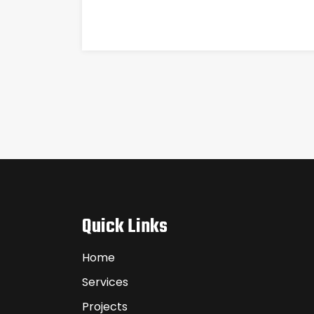
Quick Links
Home
Services
Projects