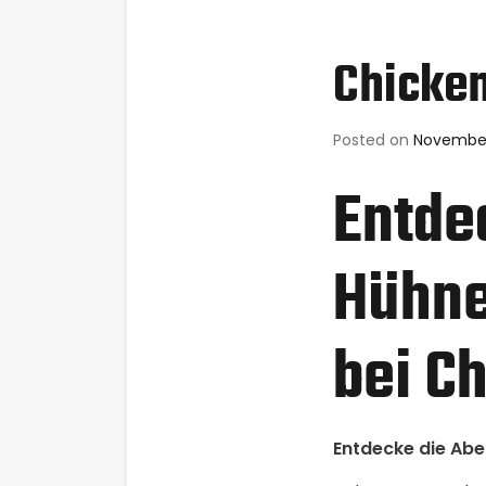
Chicke
Posted on
November
Entde
Hühne
bei C
Entdecke die Ab