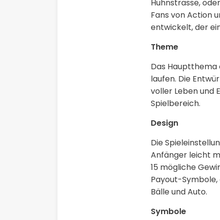
Huhnstrasse, oder 
Fans von Action u
entwickelt, der ei
Theme
Das Hauptthema de
laufen. Die Entwür
voller Leben und E
Spielbereich.
Design
Die Spieleinstellu
Anfänger leicht ma
15 mögliche Gewinn
Payout-Symbole, 
Bälle und Auto.
Symbole