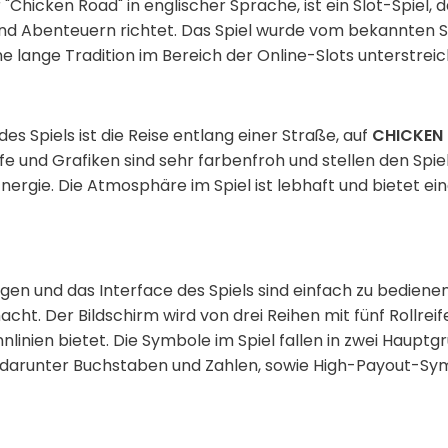
"Chicken Road" in englischer Sprache, ist ein Slot-Spiel, d
nd Abenteuern richtet. Das Spiel wurde vom bekannten S
ne lange Tradition im Bereich der Online-Slots unterstreic
s Spiels ist die Reise entlang einer Straße, auf
CHICKEN
fe und Grafiken sind sehr farbenfroh und stellen den Spiel
nergie. Die Atmosphäre im Spiel ist lebhaft und bietet ein
ngen und das Interface des Spiels sind einfach zu bedienen
cht. Der Bildschirm wird von drei Reihen mit fünf Rollreif
linien bietet. Die Symbole im Spiel fallen in zwei Hauptg
darunter Buchstaben und Zahlen, sowie High-Payout-Sym