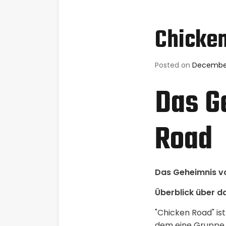
Chicke
Posted on
December
Das G
Road
Das Geheimnis v
Überblick über da
"Chicken Road" is
dem eine Gruppe v