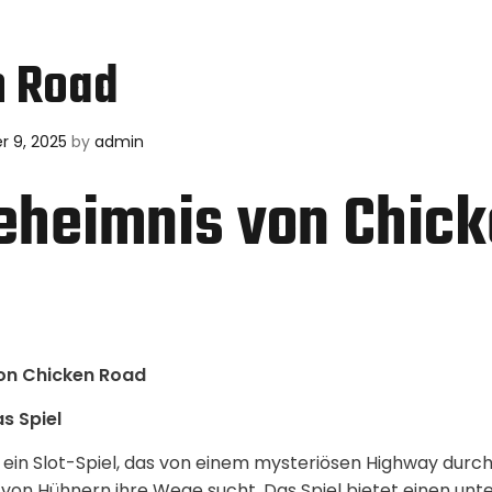
n Road
 9, 2025
by
admin
eheimnis von Chic
on Chicken Road
s Spiel
t ein Slot-Spiel, das von einem mysteriösen Highway durch
on Hühnern ihre Wege sucht. Das Spiel bietet einen unt