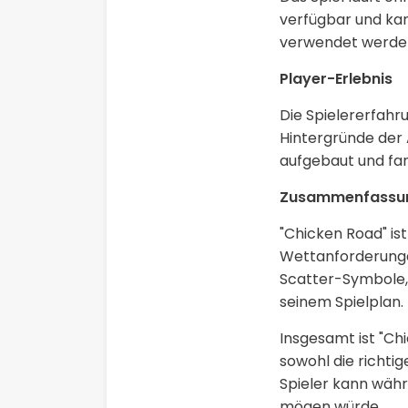
verfügbar und ka
verwendet werde
Player-Erlebnis
Die Spielererfahru
Hintergründe der A
aufgebaut und fan
Zusammenfassu
"Chicken Road" is
Wettanforderungen
Scatter-Symbole, 
seinem Spielplan.
Insgesamt ist "Chi
sowohl die richti
Spieler kann wäh
mögen würde.