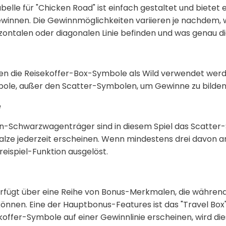
elle für "Chicken Road" ist einfach gestaltet und bietet e
winnen. Die Gewinnmöglichkeiten variieren je nachdem, 
rizontalen oder diagonalen Linie befinden und was genau d
en die Reisekoffer-Box-Symbole als Wild verwendet werd
bole, außer den Scatter-Symbolen, um Gewinne zu bilden
e
-Schwarzwagenträger sind in diesem Spiel das Scatter
lze jederzeit erscheinen. Wenn mindestens drei davon a
reispiel-Funktion ausgelöst.
rfügt über eine Reihe von Bonus-Merkmalen, die während
können. Eine der Hauptbonus-Features ist das "Travel Box
koffer-Symbole auf einer Gewinnlinie erscheinen, wird di