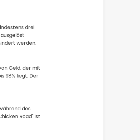
indestens drei
ausgelöst
indert werden.
von Geld, der mit
s 98% liegt. Der
n während des
Chicken Road" ist