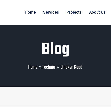
Home
Services
Projects
About Us
Blog
Home
Techniq
Chicken Road