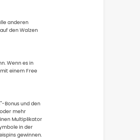
alle anderen
 auf den Walzen
nn. Wenn es in
 mit einem Free
n"-Bonus und den
 oder mehr
inen Multiplikator
ymbole in der
reispins gewinnen.