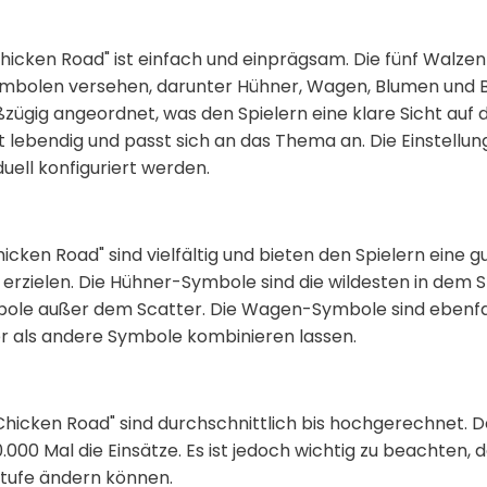
hicken Road" ist einfach und einprägsam. Die fünf Walzen
mbolen versehen, darunter Hühner, Wagen, Blumen und 
zügig angeordnet, was den Spielern eine klare Sicht auf d
t lebendig und passt sich an das Thema an. Die Einstellung
uell konfiguriert werden.
icken Road" sind vielfältig und bieten den Spielern eine g
erzielen. Die Hühner-Symbole sind die wildesten in dem S
ole außer dem Scatter. Die Wagen-Symbole sind ebenfall
ger als andere Symbole kombinieren lassen.
Chicken Road" sind durchschnittlich bis hochgerechnet. 
000 Mal die Einsätze. Es ist jedoch wichtig zu beachten, 
lstufe ändern können.