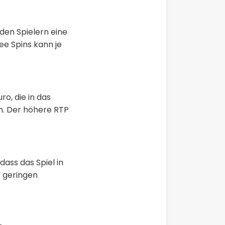
 den Spielern eine
ee Spins kann je
ro, die in das
n. Der höhere RTP
dass das Spiel in
 geringen