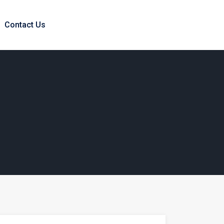
Contact Us