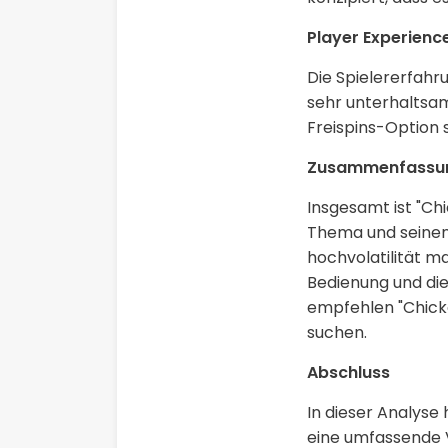
Player Experienc
Die Spielererfahru
sehr unterhaltsam
Freispins-Option 
Zusammenfassu
Insgesamt ist "Ch
Thema und seinen 
hochvolatilität ma
Bedienung und die 
empfehlen "Chicke
suchen.
Abschluss
In dieser Analyse
eine umfassende V