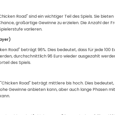
"Chicken Road" sind ein wichtiger Teil des Spiels. Sie bieten
Chance, großartige Gewinne zu erzielen. Die Anzahl der Fr
pielerstufe variieren.
layer)
en Road" beträgt 96%. Dies bedeutet, dass für jede 100 Eu
werden, durchschnittlich 96 Euro wieder ausgezahlt werde
orteil des Spiels.
n "Chicken Road" beträgt mittlere bis hoch. Dies bedeutet, 
ohe Gewinne anbieten kann, aber auch lange Phasen mit
kann.