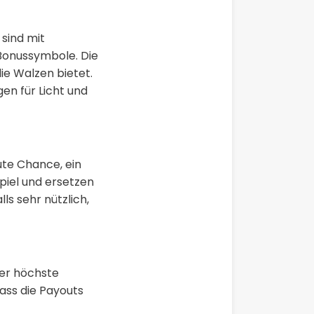
 sind mit
Bonussymbole. Die
ie Walzen bietet.
en für Licht und
ute Chance, ein
piel und ersetzen
s sehr nützlich,
Der höchste
dass die Payouts