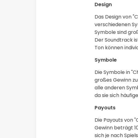
Design
Das Design von "C
verschiedenen Sy
Symbole sind groß
Der Soundtrack is
Ton können individ
Symbole
Die Symbole in "Ch
großes Gewinn zu 
alle anderen Symb
da sie sich häufi
Payouts
Die Payouts von "
Gewinn beträgt 10.
sich je nach Spie