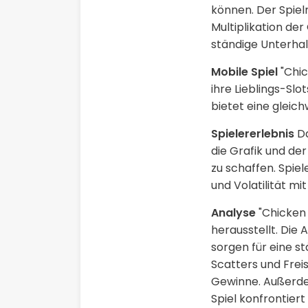
können. Der Spiel
Multiplikation de
ständige Unterhal
Mobile Spiel
"Chi
ihre Lieblings-Sl
bietet eine gleic
Spielererlebnis
Da
die Grafik und d
zu schaffen. Spie
und Volatilität mi
Analyse
"Chicken 
herausstellt. Die
sorgen für eine st
Scatters und Freis
Gewinne. Außerdem
Spiel konfrontiert