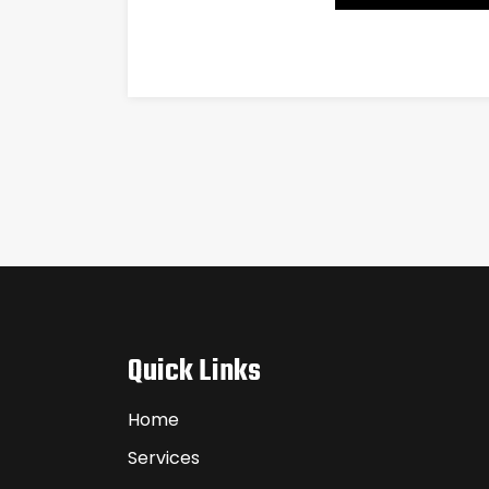
Quick Links
Home
Services