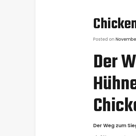
Chicke
Posted on
November
Der W
Hühne
Chick
Der Weg zum Sieg