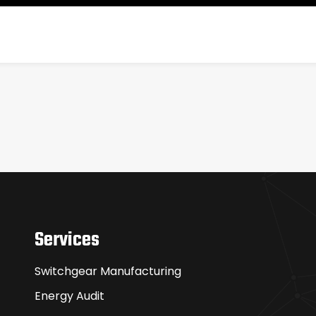
Services
Switchgear Manufacturing
Energy Audit