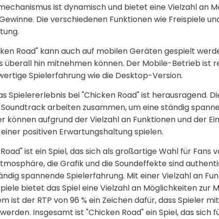
mechanismus ist dynamisch und bietet eine Vielzahl an Mö
r Gewinne. Die verschiedenen Funktionen wie Freispiele un
tung.
cken Road" kann auch auf mobilen Geräten gespielt werde
ots überall hin mitnehmen können. Der Mobile-Betrieb ist 
hwertige Spielerfahrung wie die Desktop-Version.
s Spielererlebnis bei "Chicken Road" ist herausragend. D
er Soundtrack arbeiten zusammen, um eine ständig span
ler können aufgrund der Vielzahl an Funktionen und der Ei
t einer positiven Erwartungshaltung spielen.
Road" ist ein Spiel, das sich als großartige Wahl für Fans v
 Atmosphäre, die Grafik und die Soundeffekte sind authent
ändig spannende Spielerfahrung. Mit einer Vielzahl an Fun
piele bietet das Spiel eine Vielzahl an Möglichkeiten zur M
 ist der RTP von 96 % ein Zeichen dafür, dass Spieler mit
 werden. Insgesamt ist "Chicken Road" ein Spiel, das sich f