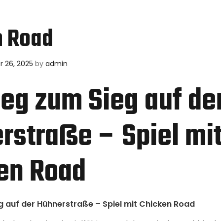
n Road
 26, 2025
by
admin
eg zum Sieg auf de
rstraße – Spiel mi
en Road
 auf der Hühnerstraße – Spiel mit Chicken Road