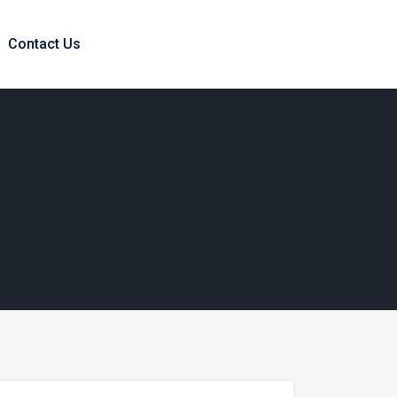
Contact Us