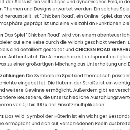
lt der Slots ist ein vielfältiges und dynamisches Feld, in d
 Themen und Designs erwartet werden. Ein solches Spiel,
herausstellt, ist "Chicken Road", ein Online-Spiel, das vo
mosphäre geprägt ist und eine Vielzahl an Funktionen bie
gn
Das Spiel "Chicken Road" wird von einem abenteuerlich
ieler auf eine Reise durch die Wildnis geschickt werden. 
els sind detailliert gestaltet und
CHICKEN ROAD ERFAHR
rer Authentizität. Die Atmosphäre ist entspannt und gleic
as zu einer großartigen Mischung aus Unterhaltung und E
szahlungen
Die Symbole im Spiel sind thematisch passend
hichte eingebettet. Die Hüterin der Straße ist ein wichti
 und weitere Gewinne ermöglicht. Außerdem gibt es versc
 andere Beutetiere, die unterschiedliche Auszahlungswert
eren von 0,1 bis 100 x der Einsatzmultiplikation.
rs
Das Wild-Symbol der Hüterin ist ein wichtiger Bestandtei
e ermöglicht und sich auf verschiedenen Reeln ausbreite