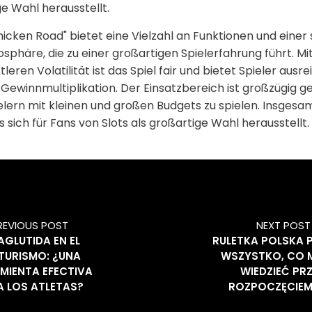
ge Wahl herausstellt.
hicken Road" bietet eine Vielzahl an Funktionen und einer
häre, die zu einer großartigen Spielerfahrung führt. Mi
tleren Volatilität ist das Spiel fair und bietet Spieler ausr
 Gewinnmultiplikation. Der Einsatzbereich ist großzügig g
elern mit kleinen und großen Budgets zu spielen. Insgesam
as sich für Fans von Slots als großartige Wahl herausstellt.
REVIOUS POST
NEXT POST
AGLUTIDA EN EL
RULETKA POLSKA 
TURISMO: ¿UNA
WSZYSTKO, CO 
MIENTA EFECTIVA
WIEDZIEĆ PR
A LOS ATLETAS?
ROZPOCZĘCIEM