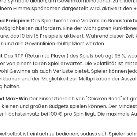
dere Symbole dienen, um Gewinnkombinationen zu bilden.
einem Himmelsphänomen dargestellt wird, aktiviert den 
d Freispiele
Das Spiel bietet eine Vielzahl an Bonusfunkti
 Möglichkeiten auffordern. Eine der wichtigsten Funktione
re, das 10 bis 15 Freispiele aktiviert. Während dieser Ze
 und alle Gewinnlinien multipliziert werden.
ät
Das RTP (Return to Player) des Spiels beträgt 96 %, wa
ler von einem fairen Spiel erwartet. Die Volatilität ist mitt
wohl Gewinne als auch Verluste bietet. Spieler können je
ktionen und der Möglichkeit zur Multiplikation der Ausza
g halten.
und Max-Win
Der Einsatzbereich von "Chicken Road" ist gr
t kleinen und großen Budgets spielen können. Der Mindeste
er Höchsteinsatz bei 100 € pro Spin liegt. Die maximale A
iel selbst ist einfach zu bedienen, sodass sich Spieler sch