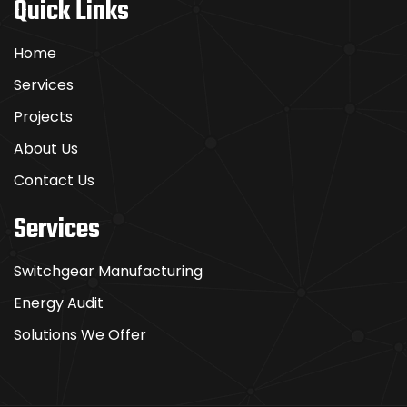
Quick Links
FRGOTENPOWER
SUPERNOVA
CASINO
Home
東悟ア
Services
セッ
ト・マ
Projects
ネジメ
About Us
ント株
式会社
Contact Us
Services
Switchgear Manufacturing
Energy Audit
Solutions We Offer