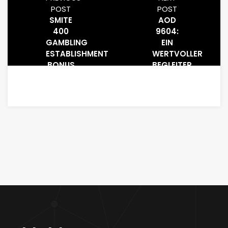
POST
POST
SMITE
AOD
400
9604:
GAMBLING
EIN
ESTABLISHMENT
WERTVOLLER
BONUS
BEGLEITER
2025
FÜR
DOS:
SPORTLER
BARON
SAMEDI
GOODNESS
BOOK
OPEN
BETA
STEP
ONE TO
HAVE
SMITE 2
SMITE-
DOS BY