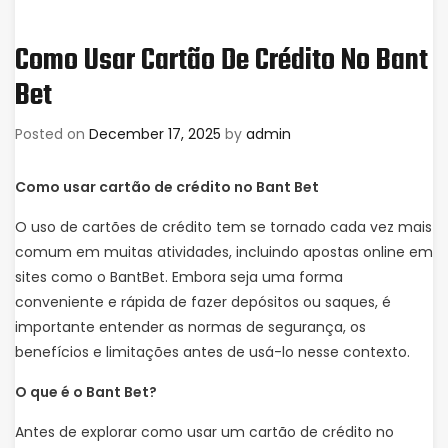
Como Usar Cartão De Crédito No Bant
Bet
Posted on
December 17, 2025
by
admin
Como usar cartão de crédito no Bant Bet
O uso de cartões de crédito tem se tornado cada vez mais
comum em muitas atividades, incluindo apostas online em
sites como o BantBet. Embora seja uma forma
conveniente e rápida de fazer depósitos ou saques, é
importante entender as normas de segurança, os
benefícios e limitações antes de usá-lo nesse contexto.
O que é o Bant Bet?
Antes de explorar como usar um cartão de crédito no