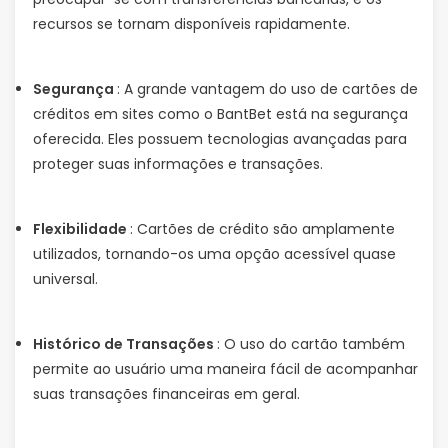
recursos se tornam disponíveis rapidamente.
Segurança
: A grande vantagem do uso de cartões de
créditos em sites como o BantBet está na segurança
oferecida. Eles possuem tecnologias avançadas para
proteger suas informações e transações.
Flexibilidade
: Cartões de crédito são amplamente
utilizados, tornando-os uma opção acessível quase
universal.
Histórico de Transações
: O uso do cartão também
permite ao usuário uma maneira fácil de acompanhar
suas transações financeiras em geral.