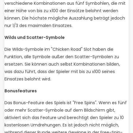
verschiedene Kombinationen aus fünf Symbohlen, die mit
einer Höhe von bis zu x100 der Einsätze belohnt werden
können. Die höchste mögliche Auszahlung beträgt jedoch
nur 1/3 des maximalen Einsatzes.
Wilds und Scatter-Symbole
Die Wilds-Symbole im "Chicken Road" Slot haben die
Funktion, alle Symbole außer den Scatter-Symbolen zu
ersetzen. Sie können auch selbst Kombinationen bilden,
was dazu führt, dass der Spieler mit bis zu x100 seines
Einsatzes belohnt wird.
Bonusfeatures
Das Bonus-Feature des Spiels ist "Free Spins". Wenn es fünf
oder mehr Scatter-Symbole auf dem Bildschirm gibt,
aktiviert sich das Feature und berechtigt den Spieler zu 10
kostenlosen Umdrehungen. Es ist jedoch nicht möglich,
während dieser Runde weitere Gewinne in der Free-Spin-