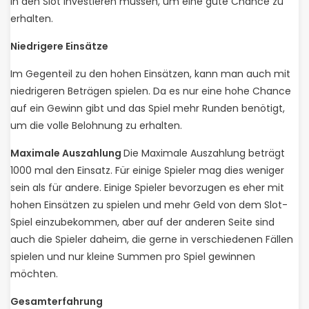
in den Slot investieren müssen, um eine gute Chance zu
erhalten.
Niedrigere Einsätze
Im Gegenteil zu den hohen Einsätzen, kann man auch mit
niedrigeren Beträgen spielen. Da es nur eine hohe Chance
auf ein Gewinn gibt und das Spiel mehr Runden benötigt,
um die volle Belohnung zu erhalten.
Maximale Auszahlung
Die Maximale Auszahlung beträgt
1000 mal den Einsatz. Für einige Spieler mag dies weniger
sein als für andere. Einige Spieler bevorzugen es eher mit
hohen Einsätzen zu spielen und mehr Geld von dem Slot-
Spiel einzubekommen, aber auf der anderen Seite sind
auch die Spieler daheim, die gerne in verschiedenen Fällen
spielen und nur kleine Summen pro Spiel gewinnen
möchten.
Gesamterfahrung