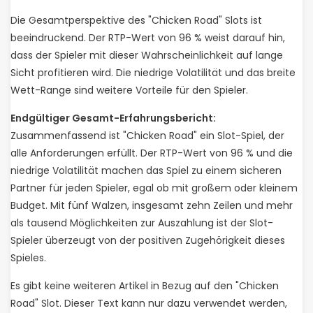
Die Gesamtperspektive des "Chicken Road" Slots ist
beeindruckend. Der RTP-Wert von 96 % weist darauf hin,
dass der Spieler mit dieser Wahrscheinlichkeit auf lange
Sicht profitieren wird. Die niedrige Volatilität und das breite
Wett-Range sind weitere Vorteile für den Spieler.
Endgültiger Gesamt-Erfahrungsbericht:
Zusammenfassend ist "Chicken Road" ein Slot-Spiel, der
alle Anforderungen erfüllt. Der RTP-Wert von 96 % und die
niedrige Volatilität machen das Spiel zu einem sicheren
Partner für jeden Spieler, egal ob mit großem oder kleinem
Budget. Mit fünf Walzen, insgesamt zehn Zeilen und mehr
als tausend Möglichkeiten zur Auszahlung ist der Slot-
Spieler überzeugt von der positiven Zugehörigkeit dieses
Spieles.
Es gibt keine weiteren Artikel in Bezug auf den "Chicken
Road" Slot. Dieser Text kann nur dazu verwendet werden,