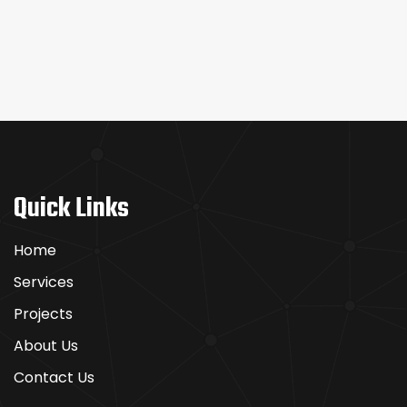
Quick Links
Home
Services
Projects
About Us
Contact Us