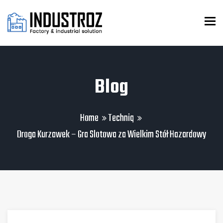
To
Blog
Home
Techniq
Droga Kurzawek – Gra Slotowa za Wielkim Stół Hazardowy