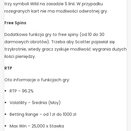
trzy symboli Wild na zasadzie 5 linii. W przypadku
rozegranych kart nie ma możliwości odwrotnej gry.
Free Spins
Dodatkowa funkcja gry to free spiny (od 10 do 30
darmowych obrotów). Trzeba aby Scatter pojawiał się
trzykrotnie, wtedy gracz zyskuje możliwość wygrania dużych
ilości pieniędzy.
RTP
Oto informacje o funkcjach gry:
RTP – 96.2%
Volatility – Średnia (Moy)
Betting Range – od 1 zł do 1000 zł
Max Win – 25,000 x Stawka