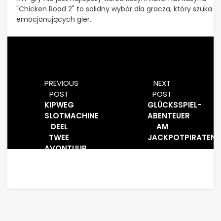
"Chicken Road 2" to solidny wybór dla gracza, który szuka
emocjonujących gier.
PREVIOUS
NEXT
POST
POST
KIPWEG
GLÜCKSSPIEL-
SLOTMACHINE
ABENTEUER
DEEL
AM
TWEE
JACKPOTPIRATEN
AVONTUUR
ONLINE