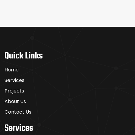
Quick Links
Home
Services
Projects
About Us
Contact Us
Services