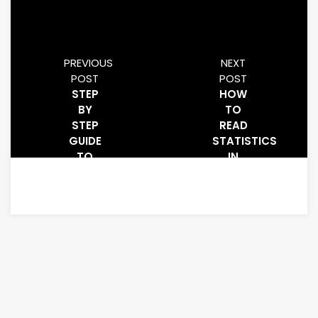
PREVIOUS
NEXT
POST
POST
STEP
HOW
BY
TO
STEP
READ
GUIDE
STATISTICS
TO
IN
PLANE
PLANE
GAME
GAME
RULES