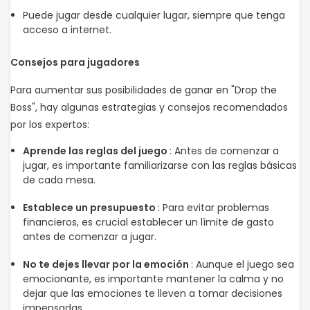
Puede jugar desde cualquier lugar, siempre que tenga
acceso a internet.
Consejos para jugadores
Para aumentar sus posibilidades de ganar en "Drop the
Boss", hay algunas estrategias y consejos recomendados
por los expertos:
Aprende las reglas del juego
: Antes de comenzar a
jugar, es importante familiarizarse con las reglas básicas
de cada mesa.
Establece un presupuesto
: Para evitar problemas
financieros, es crucial establecer un límite de gasto
antes de comenzar a jugar.
No te dejes llevar por la emoción
: Aunque el juego sea
emocionante, es importante mantener la calma y no
dejar que las emociones te lleven a tomar decisiones
impensadas.