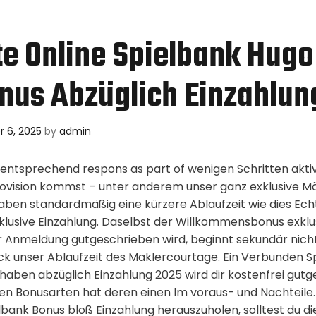
te Online Spielbank Hugo
nus Abzüglich Einzahlun
 6, 2025
by
admin
r, entsprechend respons as part of wenigen Schritten akti
ovision kommst – unter anderem unser ganz exklusive Mög
haben standardmäßig eine kürzere Ablaufzeit wie dies Ech
lusive Einzahlung. Daselbst der Willkommensbonus exklu
r Anmeldung gutgeschrieben wird, beginnt sekundär nicht
k unser Ablaufzeit des Maklercourtage.
Ein Verbunden Sp
haben abzüglich Einzahlung 2025 wird dir kostenfrei gut
n Bonusarten hat deren einen Im voraus- und Nachteile.
bank Bonus bloß Einzahlung herauszuholen, solltest du di