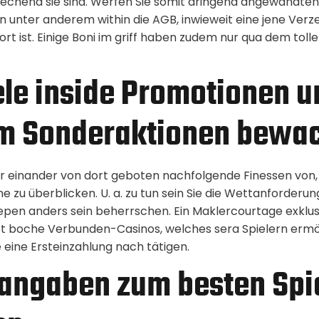
chend sie sind. Werfen Sie somit dringend angewandten 
unter anderem within die AGB, inwieweit eine jene Verze
rt ist. Einige Boni im griff haben zudem nur qua dem tolle
ele inside Promotionen u
m Sonderaktionen bewa
ser einander von dort geboten nachfolgende Finessen von,
 zu überblicken. U. a. zu tun sein Sie die Wettanforderun
iepen anders sein beherrschen. Ein Maklercourtage exklusi
 boche Verbunden-Casinos, welches sera Spielern ermögl
 eine Ersteinzahlung nach tätigen.
angaben zum besten Spi