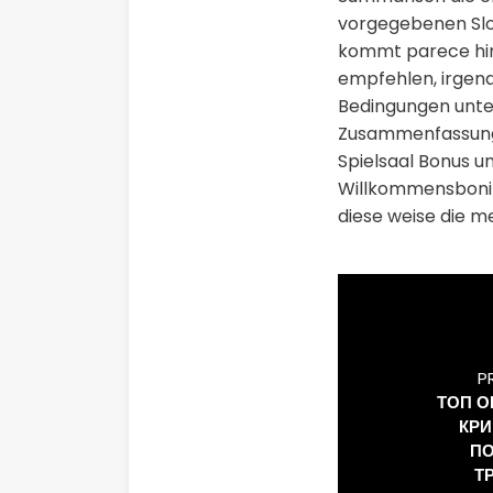
vorgegebenen Slot
kommt parece hint
empfehlen, irgend
Bedingungen unte
Zusammenfassung 
Spielsaal Bonus 
Willkommensboni e
diese weise die 
P
ТОП О
КР
ПО
Т