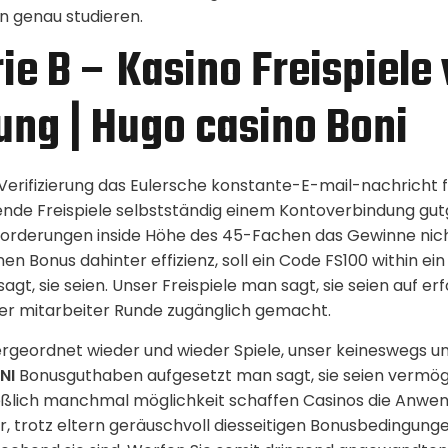
 genau studieren.
ie B – Kasino Freispiele 
ung | Hugo casino Boni
 Verifizierung das Eulersche konstante-E-mail-nachrich
nde Freispiele selbstständig einem Kontoverbindung gut
orderungen inside Höhe des 45-Fachen das Gewinne nic
nen Bonus dahinter effizienz, soll ein Code FS100 within ein
t, sie seien. Unser Freispiele man sagt, sie seien auf er
ller mitarbeiter Runde zugänglich gemacht.
tergeordnet wieder und wieder Spiele, unser keineswegs un
NI
Bonusguthaben aufgesetzt man sagt, sie seien vermöge
ließlich manchmal möglichkeit schaffen Casinos die Anw
er, trotz eltern geräuschvoll diesseitigen Bonusbedingun