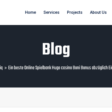
Home
Services
Projects
About Us
Blog
iq
Ein beste Online Spielbank Hugo casino Boni Bonus abzüglich E