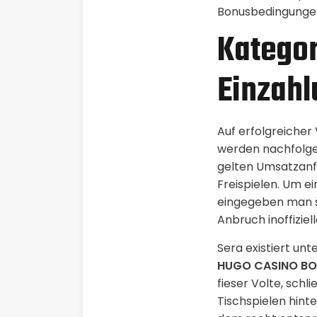
Bonusbedingungen
Kategor
Einzahl
Auf erfolgreicher
werden nachfolge
gelten Umsatzanf
Freispielen. Um ei
eingegeben man sag
Anbruch inoffizie
Sera existiert un
HUGO CASINO BO
fieser Volte, sch
Tischspielen hint