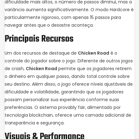
dificuldade mais altos, o número de passos diminui, mas a
variância aumenta significativamente. O modo Hardcore é
particularmente rigoroso, com apenas 15 passos para
navegar antes que o desastre aconteça.
Principais Recursos
Um dos recursos de destaque de
Chicken Road
é o
controle do jogador sobre o jogo. Diferente de outros jogos
de crash,
Chicken Road
permite que os jogadores retirem
o dinheiro em qualquer passo, dando total controle sobre
seu destino. Além disso, o jogo oferece níveis ajustáveis de
dificuldade e volatilidade, garantindo que os jogadores
possam personalizar sua experiência conforme suas
preferências. O sistema provably fair, alimentado por
tecnologia blockchain, oferece uma camada adicional de
transparência e segurança.
Visuais & Performance