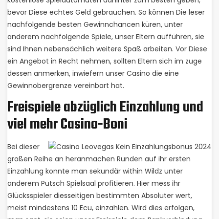
kostenlose Spielautomaten dahinter zum besten geben,
bevor Diese echtes Geld gebrauchen. So können Die leser
nachfolgende besten Gewinnchancen küren, unter
anderem nachfolgende Spiele, unser Eltern aufführen, sie
sind Ihnen nebensächlich weitere Spaß arbeiten. Vor Diese
ein Angebot in Recht nehmen, sollten Eltern sich im zuge
dessen anmerken, inwiefern unser Casino die eine
Gewinnobergrenze vereinbart hat.
Freispiele abzüglich Einzahlung und
viel mehr Casino-Boni
Bei dieser
großen Reihe an heranmachen Runden auf ihr ersten
Einzahlung konnte man sekundär within Wildz unter
anderem Putsch Spielsaal profitieren. Hier mess ihr
Glücksspieler diesseitigen bestimmten Absoluter wert,
meist mindestens 10 Ecu, einzahlen. Wird dies erfolgen,