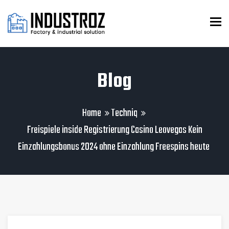
To
Blog
Home
Techniq
Freispiele inside Registrierung Casino Leovegas Kein
Einzahlungsbonus 2024 ohne Einzahlung Freespins heute