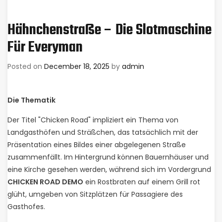
Hähnchenstraße – Die Slotmaschine
Für Everyman
Posted on
December 18, 2025
by
admin
Die Thematik
Der Titel "Chicken Road" impliziert ein Thema von
Landgasthöfen und Sträßchen, das tatsächlich mit der
Präsentation eines Bildes einer abgelegenen Straße
zusammenfällt. Im Hintergrund können Bauernhäuser und
eine Kirche gesehen werden, während sich im Vordergrund
CHICKEN ROAD DEMO
ein Rostbraten auf einem Grill rot
glüht, umgeben von Sitzplätzen für Passagiere des
Gasthofes.