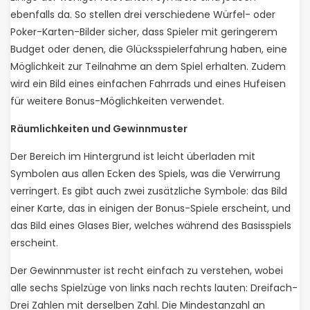
ebenfalls da. So stellen drei verschiedene Würfel- oder
Poker-Karten-Bilder sicher, dass Spieler mit geringerem
Budget oder denen, die Glücksspielerfahrung haben, eine
Möglichkeit zur Teilnahme an dem Spiel erhalten. Zudem
wird ein Bild eines einfachen Fahrrads und eines Hufeisen
für weitere Bonus-Möglichkeiten verwendet.
Räumlichkeiten und Gewinnmuster
Der Bereich im Hintergrund ist leicht überladen mit
Symbolen aus allen Ecken des Spiels, was die Verwirrung
verringert. Es gibt auch zwei zusätzliche Symbole: das Bild
einer Karte, das in einigen der Bonus-Spiele erscheint, und
das Bild eines Glases Bier, welches während des Basisspiels
erscheint.
Der Gewinnmuster ist recht einfach zu verstehen, wobei
alle sechs Spielzüge von links nach rechts lauten: Dreifach-
Drei Zahlen mit derselben Zahl. Die Mindestanzahl an