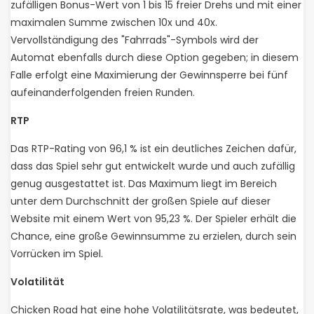
zufälligen Bonus-Wert von 1 bis 15 freier Drehs und mit einer
maximalen Summe zwischen 10x und 40x.
Vervollständigung des "Fahrrads"-Symbols wird der
Automat ebenfalls durch diese Option gegeben; in diesem
Falle erfolgt eine Maximierung der Gewinnsperre bei fünf
aufeinanderfolgenden freien Runden.
RTP
Das RTP-Rating von 96,1 % ist ein deutliches Zeichen dafür,
dass das Spiel sehr gut entwickelt wurde und auch zufällig
genug ausgestattet ist. Das Maximum liegt im Bereich
unter dem Durchschnitt der großen Spiele auf dieser
Website mit einem Wert von 95,23 %. Der Spieler erhält die
Chance, eine große Gewinnsumme zu erzielen, durch sein
Vorrücken im Spiel.
Volatilität
Chicken Road hat eine hohe Volatilitätsrate, was bedeutet,