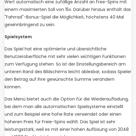
Wert automatisch eine zufällige Anzahl an Free-Spins mit
einem maximierten Soll von 15x. Darüber hinaus enthält das
"Fahrrad"-Bonus-Spiel die Möglichkeit, höchstens 40 Mal
gewinnbringend zu sein.
Spielsystem
Das Spiel hat eine optimierte und übersichtliche
Benutzeroberfläche mit sehr vielen wichtigen Funktionen
zum Verfügung stehen. So ist der Einstellungsbereich am
unteren Rand des Bildschirms leicht ablesbar, sodass Spieler
den Betrag auf ihre gewünschte Summe verändern
können.
Das Menü bietet auch die Option für die Wiederaufladung,
bei dem man alle automatischen Spielsysteme einstellt
und zum Beispiel eine hohe Rate verwendet oder einen
höheren Preis für Freie-Spins wählt. Das Spiel ist sehr
leistungsstark, weil es mit einer hohen Auflösung von 2048