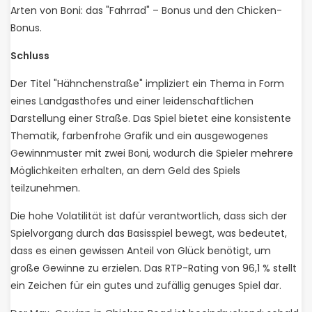
Arten von Boni: das "Fahrrad" – Bonus und den Chicken-
Bonus.
Schluss
Der Titel "Hähnchenstraße" impliziert ein Thema in Form
eines Landgasthofes und einer leidenschaftlichen
Darstellung einer Straße. Das Spiel bietet eine konsistente
Thematik, farbenfrohe Grafik und ein ausgewogenes
Gewinnmuster mit zwei Boni, wodurch die Spieler mehrere
Möglichkeiten erhalten, an dem Geld des Spiels
teilzunehmen.
Die hohe Volatilität ist dafür verantwortlich, dass sich der
Spielvorgang durch das Basisspiel bewegt, was bedeutet,
dass es einen gewissen Anteil von Glück benötigt, um
große Gewinne zu erzielen. Das RTP-Rating von 96,1 % stellt
ein Zeichen für ein gutes und zufällig genuges Spiel dar.