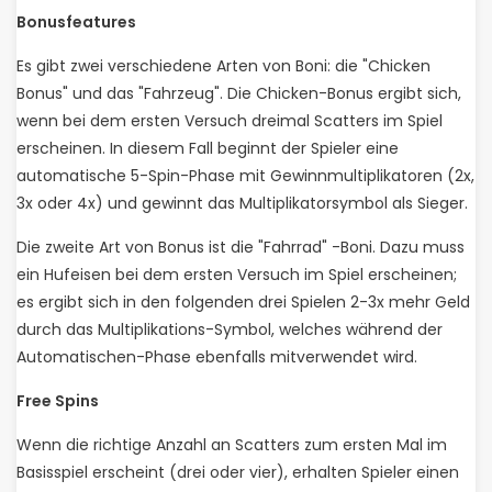
Bonusfeatures
Es gibt zwei verschiedene Arten von Boni: die "Chicken
Bonus" und das "Fahrzeug". Die Chicken-Bonus ergibt sich,
wenn bei dem ersten Versuch dreimal Scatters im Spiel
erscheinen. In diesem Fall beginnt der Spieler eine
automatische 5-Spin-Phase mit Gewinnmultiplikatoren (2x,
3x oder 4x) und gewinnt das Multiplikatorsymbol als Sieger.
Die zweite Art von Bonus ist die "Fahrrad" -Boni. Dazu muss
ein Hufeisen bei dem ersten Versuch im Spiel erscheinen;
es ergibt sich in den folgenden drei Spielen 2-3x mehr Geld
durch das Multiplikations-Symbol, welches während der
Automatischen-Phase ebenfalls mitverwendet wird.
Free Spins
Wenn die richtige Anzahl an Scatters zum ersten Mal im
Basisspiel erscheint (drei oder vier), erhalten Spieler einen