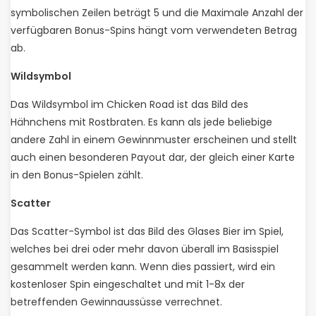
symbolischen Zeilen beträgt 5 und die Maximale Anzahl der
verfügbaren Bonus-Spins hängt vom verwendeten Betrag
ab.
Wildsymbol
Das Wildsymbol im Chicken Road ist das Bild des
Hähnchens mit Rostbraten. Es kann als jede beliebige
andere Zahl in einem Gewinnmuster erscheinen und stellt
auch einen besonderen Payout dar, der gleich einer Karte
in den Bonus-Spielen zählt.
Scatter
Das Scatter-Symbol ist das Bild des Glases Bier im Spiel,
welches bei drei oder mehr davon überall im Basisspiel
gesammelt werden kann. Wenn dies passiert, wird ein
kostenloser Spin eingeschaltet und mit 1-8x der
betreffenden Gewinnaussüsse verrechnet.