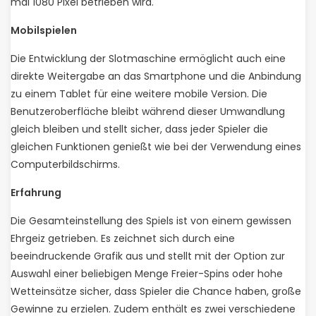
mal 1080 Pixel betrieben wird.
Mobilspielen
Die Entwicklung der Slotmaschine ermöglicht auch eine
direkte Weitergabe an das Smartphone und die Anbindung
zu einem Tablet für eine weitere mobile Version. Die
Benutzeroberfläche bleibt während dieser Umwandlung
gleich bleiben und stellt sicher, dass jeder Spieler die
gleichen Funktionen genießt wie bei der Verwendung eines
Computerbildschirms.
Erfahrung
Die Gesamteinstellung des Spiels ist von einem gewissen
Ehrgeiz getrieben. Es zeichnet sich durch eine
beeindruckende Grafik aus und stellt mit der Option zur
Auswahl einer beliebigen Menge Freier-Spins oder hohe
Wetteinsätze sicher, dass Spieler die Chance haben, große
Gewinne zu erzielen. Zudem enthält es zwei verschiedene