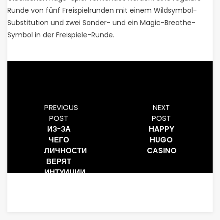
Runde von fünf Freispielrunden mit einem Wildsymbol-
Substitution und zwei Sonder- und ein Magic-Breathe-
Symbol in der Freispiele-Runde.
PREVIOUS
NEXT
POST
POST
ИЗ-ЗА
HAPPY
ЧЕГО
HUGO
ЛИЧНОСТИ
CASINO
ВЕРЯТ
ИНТУИЦИИ
В
КОМПЛЕКСНЫХ
УСЛОВИЯХ