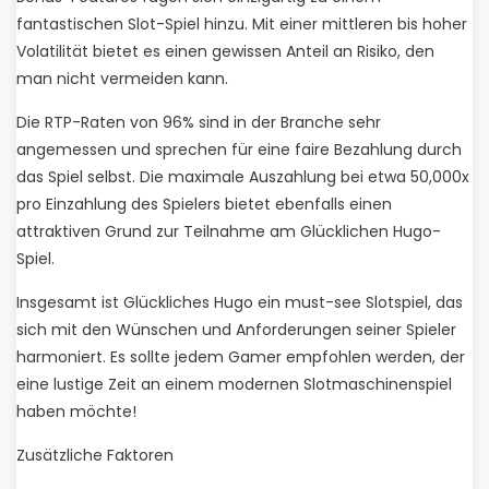
fantastischen Slot-Spiel hinzu. Mit einer mittleren bis hoher
Volatilität bietet es einen gewissen Anteil an Risiko, den
man nicht vermeiden kann.
Die RTP-Raten von 96% sind in der Branche sehr
angemessen und sprechen für eine faire Bezahlung durch
das Spiel selbst. Die maximale Auszahlung bei etwa 50,000x
pro Einzahlung des Spielers bietet ebenfalls einen
attraktiven Grund zur Teilnahme am Glücklichen Hugo-
Spiel.
Insgesamt ist Glückliches Hugo ein must-see Slotspiel, das
sich mit den Wünschen und Anforderungen seiner Spieler
harmoniert. Es sollte jedem Gamer empfohlen werden, der
eine lustige Zeit an einem modernen Slotmaschinenspiel
haben möchte!
Zusätzliche Faktoren