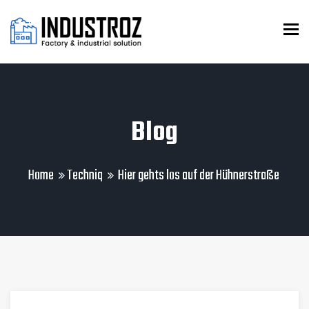
To
Blog
Home
Techniq
Hier gehts los auf der Hühnerstraße