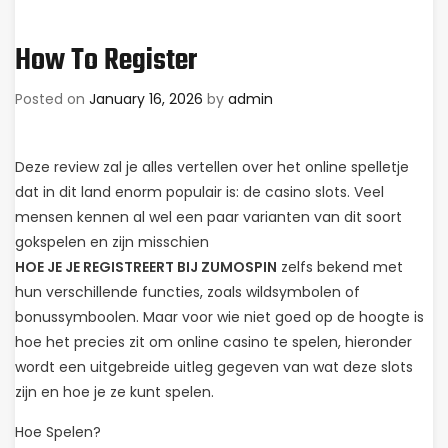
How To Register
Posted on
January 16, 2026
by
admin
Deze review zal je alles vertellen over het online spelletje
dat in dit land enorm populair is: de casino slots. Veel
mensen kennen al wel een paar varianten van dit soort
gokspelen en zijn misschien
HOE JE JE REGISTREERT BIJ ZUMOSPIN
zelfs bekend met
hun verschillende functies, zoals wildsymbolen of
bonussymboolen. Maar voor wie niet goed op de hoogte is
hoe het precies zit om online casino te spelen, hieronder
wordt een uitgebreide uitleg gegeven van wat deze slots
zijn en hoe je ze kunt spelen.
Hoe Spelen?