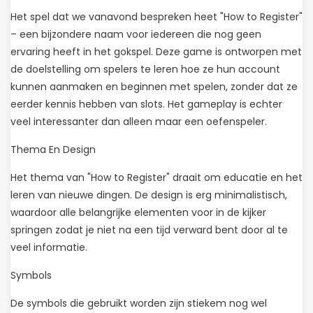
Het spel dat we vanavond bespreken heet "How to Register"
– een bijzondere naam voor iedereen die nog geen
ervaring heeft in het gokspel. Deze game is ontworpen met
de doelstelling om spelers te leren hoe ze hun account
kunnen aanmaken en beginnen met spelen, zonder dat ze
eerder kennis hebben van slots. Het gameplay is echter
veel interessanter dan alleen maar een oefenspeler.
Thema En Design
Het thema van "How to Register" draait om educatie en het
leren van nieuwe dingen. De design is erg minimalistisch,
waardoor alle belangrijke elementen voor in de kijker
springen zodat je niet na een tijd verward bent door al te
veel informatie.
Symbols
De symbols die gebruikt worden zijn stiekem nog wel