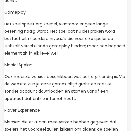
denkt.
Gameplay
Het spel speelt erg soepel, waardoor er geen lange
oefening nodig wordt. Het spel dat nu besproken word
bestaat uit meerdere niveau’s die voor elke speler op
zichzelf verschillende gameplay bieden; maar een bepaald
element zit in elk level wel.
Mobiel Spelen
Ook mobiele versies beschikbaar, wat ook erg handig is. Via
de website kun je deze games altijd gratis en met of
zonder account downloaden en starten vanaf een
apparaat dat online internet heeft.
Player Experience
Mensen die er al aan meewerken hebben gegeven dat
spelers het voordeel zullen krijgen om tijdens de spellen