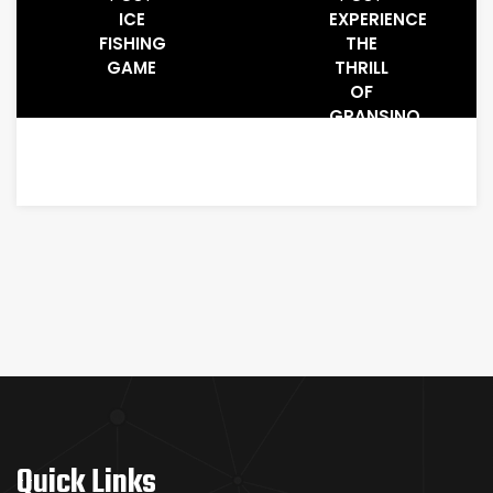
ICE
EXPERIENCE
FISHING
THE
GAME
THRILL
OF
GRANSINO
CASINO
Quick Links