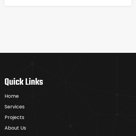
Quick Links
Home
Services
Projects
About Us