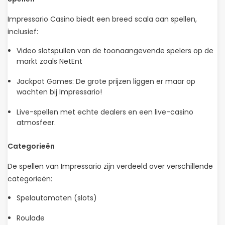
Impressario Casino biedt een breed scala aan spellen,
inclusief:
Video slotspullen van de toonaangevende spelers op de
markt zoals NetEnt
Jackpot Games: De grote prijzen liggen er maar op
wachten bij Impressario!
Live-spellen met echte dealers en een live-casino
atmosfeer.
Categorieën
De spellen van Impressario zijn verdeeld over verschillende
categorieën:
Spelautomaten (slots)
Roulade