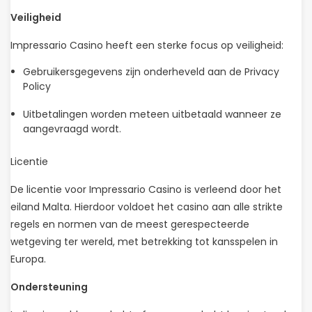
Veiligheid
Impressario Casino heeft een sterke focus op veiligheid:
Gebruikersgegevens zijn onderheveld aan de Privacy
Policy
Uitbetalingen worden meteen uitbetaald wanneer ze
aangevraagd wordt.
Licentie
De licentie voor Impressario Casino is verleend door het
eiland Malta. Hierdoor voldoet het casino aan alle strikte
regels en normen van de meest gerespecteerde
wetgeving ter wereld, met betrekking tot kansspelen in
Europa.
Ondersteuning