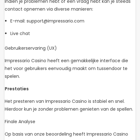
Indien je problemen hebt of een vraag hebt kan je steeds
contact opnemen via diverse manieren:
E-mail: support@impressario.com
Live chat
Gebruikerservaring (UX)
Impressario Casino heeft een gemakkelijke interface die
het voor gebruikers eenvoudig maakt om tussendoor te
spelen.
Prestaties
Het presteren van Impressario Casino is stabiel en snel.
Hierdoor kun je zonder problemen genieten van de spellen.
Finale Analyse
Op basis van onze beoordeling heeft Impressario Casino