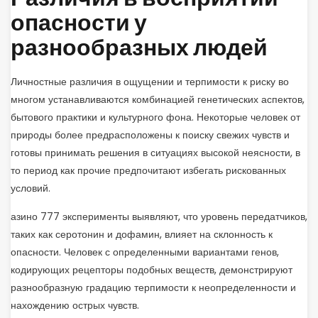
Различия в восприятии
опасности у
разнообразных людей
Личностные различия в ощущении и терпимости к риску во
многом устанавливаются комбинацией генетических аспектов,
бытового практики и культурного фона. Некоторые человек от
природы более предрасположены к поиску свежих чувств и
готовы принимать решения в ситуациях высокой неясности, в
то период как прочие предпочитают избегать рискованных
условий.
азино 777 эксперименты выявляют, что уровень передатчиков,
таких как серотонин и дофамин, влияет на склонность к
опасности. Человек с определенными вариантами генов,
кодирующих рецепторы подобных веществ, демонстрируют
разнообразную градацию терпимости к неопределенности и
нахождению острых чувств.