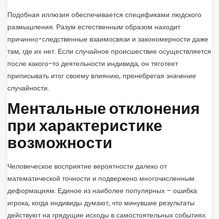
Подобная иллюзия обеспечивается спецификами людского
размышления. Разум естественным образом находит
причинно-следственные взаимосвязи и закономерности даже
там, где их нет. Если случайное происшествие осуществляется
после какого-то деятельности индивида, он тяготеет
приписывать итог своему влиянию, пренебрегая значение
случайности.
Ментальные отклонения
при характеристике
возможности
Человеческое восприятие вероятности далеко от
математической точности и подвержено многочисленным
деформациям. Единое из наиболее популярных – ошибка
игрока, когда индивиды думают, что минувшие результаты
действуют на грядущие исходы в самостоятельных событиях.