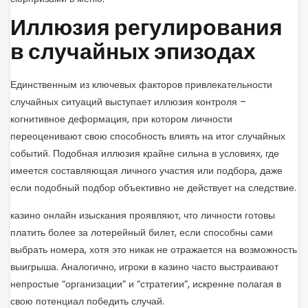
Иллюзия регулирования
в случайных эпизодах
Единственным из ключевых факторов привлекательности
случайных ситуаций выступает иллюзия контроля –
когнитивное деформация, при котором личности
переоценивают свою способность влиять на итог случайных
событий. Подобная иллюзия крайне сильна в условиях, где
имеется составляющая личного участия или подбора, даже
если подобный подбор объективно не действует на следствие.
казино онлайн изыскания проявляют, что личности готовы
платить более за лотерейный билет, если способны сами
выбрать номера, хотя это никак не отражается на возможность
выигрыша. Аналогично, игроки в казино часто выстраивают
непростые “организации” и “стратегии”, искренне полагая в
свою потенциал победить случай.