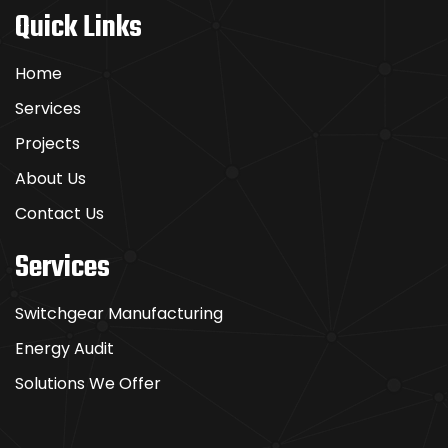
Quick Links
Home
Services
Projects
About Us
Contact Us
Services
Switchgear Manufacturing
Energy Audit
Solutions We Offer