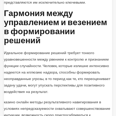
представляются им исключительно ключевыми.
Гармония между
управлением и везением
в формировании
решений
Идеальное формирование решений требует тонкого
уравновешенности между рвением к контролю и признанием
функции случайности. Человек, которые излишне интенсивно
надеются на иллюзию надзора, способны формировать
неоправданные угрозы, в то период как те, кто переоценивает
задачу удачи, могут упускать перспективы для позитивного
воздействия на результат.
казино онлайн методы результативного навигирования в
условиях непредсказуемости охватывают совершенствование
интуиции, возможность скоро приспосабливаться к