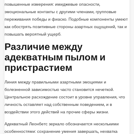
повышенные измерения: имиджевые опасности,
эмоциональные контакты с другими членами, групповые
переживания победы и фиаско. Подобные компоненты умеют
как обострять позитивные стороны азартных ощущений, так и
повышать вероятный ущерб.
Различие между
адекватным пылом и
пристрастием
Линия между правильными азартными эмоциями и
болезненной зависимостью часто становится нечеткой.
Центральное расхождение состоит в уровне управления, что
личность оставляет над собственным поведением, и в
воздействии этого действий на прочие сферы жизни.
Адекватный Леонбетс зеркало обозначается несколькими
особенностями: сохранение умения завершать, нехватка