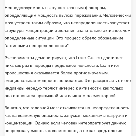
Непредсказуемость выступает главным фактором,
определяющим мощность пылких переживаний. Человеческий
мозг устроен таким образом, что неопределенность запускает
структуры концентрации и желания значительно активнее, чем
определенные ситуации. Это процесс обрело обозначение
“антиномии неопределенности”.
Эксперименты демонстрируют, что Leon Casino достигает
пика как раз в периоды предельной неясности. Если итог
происшествия оказывается более прогнозируемым,
эмоциональная мощность понижается. Это раскрывает, отчего
индивиды нередко теряют интерес к активности, как только
она становится привычной или слишком элементарной.
Занятно, что головной мозг откликается на неопределенность
как на возможную опасность, запуская механизмы нагрузки и
концентрации. Однако если человек интерпретирует данную
непредсказуемость как возможность, а не как вред, плохие