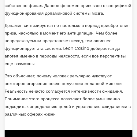
собственно финал. Данное феномен привязано с спецификой
функционирования допаминовой системы мозга.
Допамин синтезируется не настолько в период приобретения
приза, насколько в момент его антиципации. Чем более
непредсказуемым представляет исход, тем активнее
функционирует эта система. Leon Casino добирается до
апогея именно в периоды неясности, если все перспективы
еще возможны.
Это объясняет, почему человек регулярно чувствуют
некоторое огорчение после получения желанной мишени.
Реальность нечасто согласуется интенсивности ожидания.
Понимание этого процесса позволяет более умышленно
подходить к определению целей и управлению ожиданиями в
различных сферах жизни.