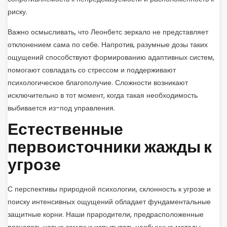
риску.
Важно осмысливать, что Леонбетс зеркало не представляет
отклонением сама по себе. Напротив, разумные дозы таких
ощущений способствуют формированию адаптивных систем,
помогают совладать со стрессом и поддерживают
психологическое благополучие. Сложности возникают
исключительно в тот момент, когда такая необходимость
выбивается из-под управления.
Естественные
первоисточники жажды к
угрозе
С перспективы природной психологии, склонность к угрозе и
поиску интенсивных ощущений обладает фундаментальные
защитные корни. Наши прародители, предрасположенные