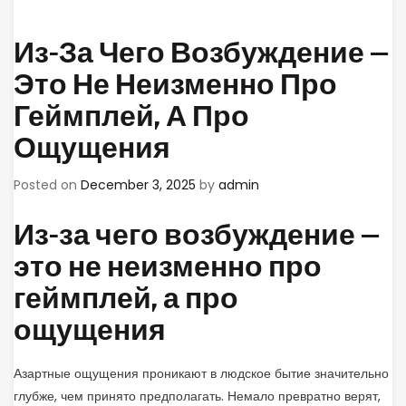
Из-За Чего Возбуждение —
Это Не Неизменно Про
Геймплей, А Про
Ощущения
Posted on
December 3, 2025
by
admin
Из-за чего возбуждение —
это не неизменно про
геймплей, а про
ощущения
Азартные ощущения проникают в людское бытие значительно
глубже, чем принято предполагать. Немало превратно верят,