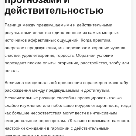
прогнозами и
действительностью
Разница между предвкушаемыми и действительными
результатами является единственным из самых мощных
источников аффективных ощущений. Когда практика
опережает предвкушения, мы переживаем хорошие чувства:
счастье, удовлетворение, гордость. Обратная условие
порождает плохие опыты: огорчение, расстройство, злобу или
печаль.
Величина эмоциональной проявления соразмерна масштабу
расхождения между предвкушаемым и достигнутым.
Незначительные разница способны провоцировать только
слабое изумление или небольшое неудовлетворенность, тогда
как большие несоответствия могут вести к интенсивным
эмоциональным переворотам. 7К казино показывает важность
настройки ожиданий в гармонии с действительными
возможностями и моментами.