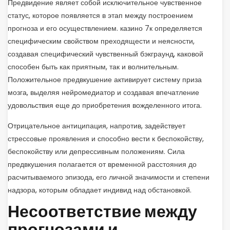
Предвидение являет собой исключительное чувственное
статус, которое появляется в этап между построением
прогноза и его осуществлением. казино 7к определяется
специфическим свойством преходящести и неясности,
создавая специфический чувственный бэкграунд, каковой
способен быть как приятным, так и волнительным.
Положительное предвкушение активирует систему приза
мозга, выделяя нейромедиатор и создавая впечатление
удовольствия еще до приобретения вожделенного итога.
Отрицательное антиципация, напротив, задействует
стрессовые проявления и способно вести к беспокойству,
беспокойству или депрессивным положениям. Сила
предвкушения полагается от временной расстояния до
расчитываемого эпизода, его личной значимости и степени
надзора, которым обладает индивид над обстановкой.
Несоответствие между