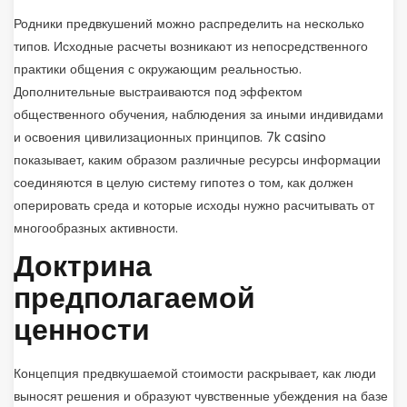
Родники предвкушений можно распределить на несколько
типов. Исходные расчеты возникают из непосредственного
практики общения с окружающим реальностью.
Дополнительные выстраиваются под эффектом
общественного обучения, наблюдения за иными индивидами
и освоения цивилизационных принципов. 7k casino
показывает, каким образом различные ресурсы информации
соединяются в целую систему гипотез о том, как должен
оперировать среда и которые исходы нужно расчитывать от
многообразных активности.
Доктрина
предполагаемой
ценности
Концепция предвкушаемой стоимости раскрывает, как люди
выносят решения и образуют чувственные убеждения на базе