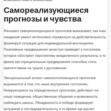
Самореализующиеся
прогнозы и чувства
Феномен самореализующихся прогнозов выказывает, как наш
ожидания умеют интенсивно отражаться на действительность,
формируя ситуации для индивидуальной воплощения.
Позитивные предвкушения зачастую приводят к поступкам,
которое обостряет перспективу вожделенного результата, в то
время как отрицательные предвкушения способны стать
препятствием на тракте к достижению.
Эмоциональный аспект самоисполняющихся прогнозов
выражается в том, что наше внутреннее состояние,
базирующееся на определенных прогнозах, действует на
наше поведение, общественные общения и возможность
наблюдать шансы. Убежденность в победе формирует
энтузиазм и последовательность, в то время как расчет