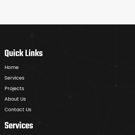
Quick Links
Home
Services
Projects
About Us
Contact Us
Services