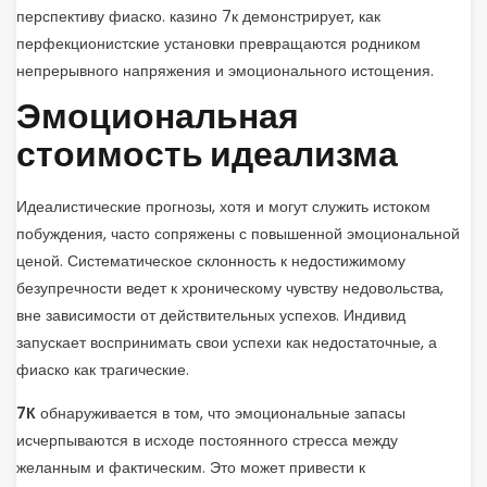
перспективу фиаско. казино 7к демонстрирует, как
перфекционистские установки превращаются родником
непрерывного напряжения и эмоционального истощения.
Эмоциональная
стоимость идеализма
Идеалистические прогнозы, хотя и могут служить истоком
побуждения, часто сопряжены с повышенной эмоциональной
ценой. Систематическое склонность к недостижимому
безупречности ведет к хроническому чувству недовольства,
вне зависимости от действительных успехов. Индивид
запускает воспринимать свои успехи как недостаточные, а
фиаско как трагические.
7К
обнаруживается в том, что эмоциональные запасы
исчерпываются в исходе постоянного стресса между
желанным и фактическим. Это может привести к