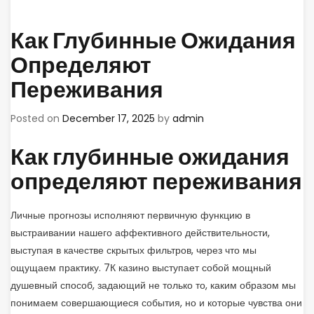
Как Глубинные Ожидания
Определяют
Переживания
Posted on
December 17, 2025
by
admin
Как глубинные ожидания
определяют переживания
Личные прогнозы исполняют первичную функцию в
выстраивании нашего аффективного действительности,
выступая в качестве скрытых фильтров, через что мы
ощущаем практику. 7К казино выступает собой мощный
душевный способ, задающий не только то, каким образом мы
понимаем совершающиеся события, но и которые чувства они