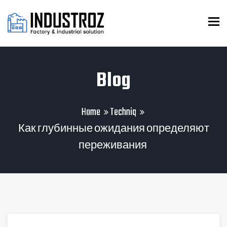
To
Blog
Home
Techniq
Как глубинные ожидания определяют
переживания