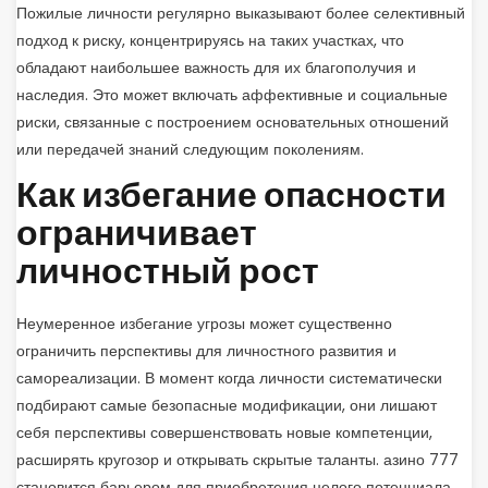
Пожилые личности регулярно выказывают более селективный
подход к риску, концентрируясь на таких участках, что
обладают наибольшее важность для их благополучия и
наследия. Это может включать аффективные и социальные
риски, связанные с построением основательных отношений
или передачей знаний следующим поколениям.
Как избегание опасности
ограничивает
личностный рост
Неумеренное избегание угрозы может существенно
ограничить перспективы для личностного развития и
самореализации. В момент когда личности систематически
подбирают самые безопасные модификации, они лишают
себя перспективы совершенствовать новые компетенции,
расширять кругозор и открывать скрытые таланты. азино 777
становится барьером для приобретения целого потенциала