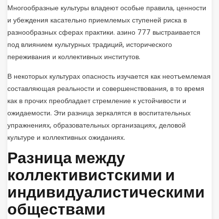
Многообразные культуры владеют особые правила, ценности
и убеждения касательно приемлемых ступеней риска в
разнообразных сферах практики. азино 777 выстраивается
под влиянием культурных традиций, исторического
переживания и коллективных институтов.
В некоторых культурах опасность изучается как неотъемлемая
составляющая реальности и совершенствования, в то время
как в прочих преобладает стремление к устойчивости и
ожидаемости. Эти разница зеркалятся в воспитательных
упражнениях, образовательных организациях, деловой
культуре и коллективных ожиданиях.
Разница между
коллективистскими и
индивидуалистическими
обществами