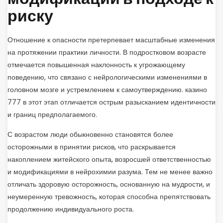
модификации в подходе к
риску
Отношение к опасности претерпевает масштабные изменения
на протяжении практики личности. В подростковом возрасте
отмечается повышенная наклонность к угрожающему
поведению, что связано с нейрологическими изменениями в
головном мозге и устремлением к самоутверждению. казино
777 в этот этап отличается острым разысканием идентичности
и границ предполагаемого.
С возрастом люди обыкновенно становятся более
осторожными в принятии рисков, что раскрывается
накоплением житейского опыта, возросшей ответственностью
и модификациями в нейрохимии разума. Тем не менее важно
отличать здоровую осторожность, основанную на мудрости, и
неумеренную тревожность, которая способна препятствовать
продолжению индивидуального роста.