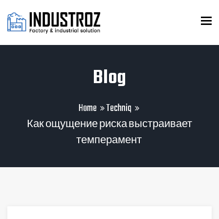
To
Blog
Home
Techniq
Как ощущение риска выстраивает
темперамент