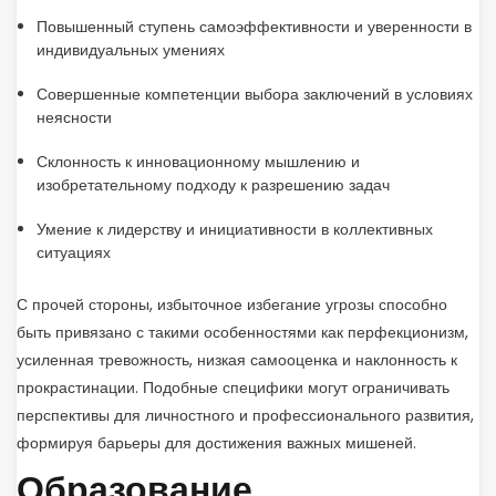
Повышенный ступень самоэффективности и уверенности в
индивидуальных умениях
Совершенные компетенции выбора заключений в условиях
неясности
Склонность к инновационному мышлению и
изобретательному подходу к разрешению задач
Умение к лидерству и инициативности в коллективных
ситуациях
С прочей стороны, избыточное избегание угрозы способно
быть привязано с такими особенностями как перфекционизм,
усиленная тревожность, низкая самооценка и наклонность к
прокрастинации. Подобные специфики могут ограничивать
перспективы для личностного и профессионального развития,
формируя барьеры для достижения важных мишеней.
Образование