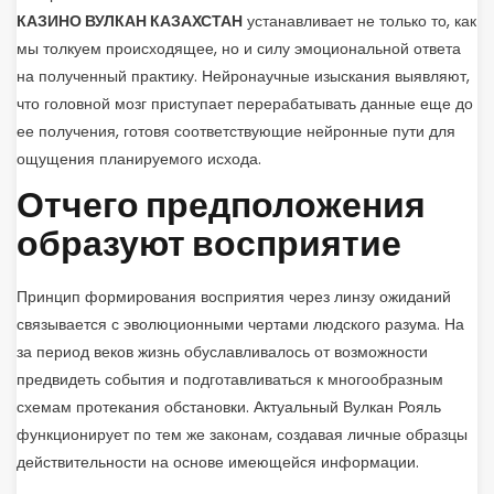
КАЗИНО ВУЛКАН КАЗАХСТАН
устанавливает не только то, как
мы толкуем происходящее, но и силу эмоциональной ответа
на полученный практику. Нейронаучные изыскания выявляют,
что головной мозг приступает перерабатывать данные еще до
ее получения, готовя соответствующие нейронные пути для
ощущения планируемого исхода.
Отчего предположения
образуют восприятие
Принцип формирования восприятия через линзу ожиданий
связывается с эволюционными чертами людского разума. На
за период веков жизнь обуславливалось от возможности
предвидеть события и подготавливаться к многообразным
схемам протекания обстановки. Актуальный Вулкан Рояль
функционирует по тем же законам, создавая личные образцы
действительности на основе имеющейся информации.