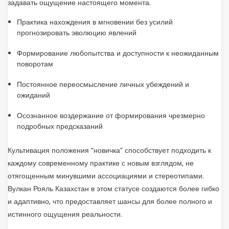
задавать ощущение настоящего момента.
Практика нахождения в мгновении без усилий
прогнозировать эволюцию явлений
Формирование любопытства и доступности к неожиданным
поворотам
Постоянное переосмысление личных убеждений и
ожиданий
Осознанное воздержание от формирования чрезмерно
подробных предсказаний
Культивация положения “новичка” способствует подходить к
каждому современному практике с новым взглядом, не
отягощенным минувшими ассоциациями и стереотипами.
Вулкан Рояль Казахстан в этом статусе создаются более гибко
и адаптивно, что предоставляет шансы для более полного и
истинного ощущения реальности.