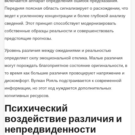
включается аппарат определения ошибок предсказания.
Передняя поясная область сигнализирует о расхождении, что
ведет к усиленному концентрации и более глубокой анализу
сведений. Этот принцип способствует модернизировать
собственные образцы реальности и совершенствовать
предстоящие прогнозы.
Уровень различия между ожиданиями и реальностью
определяет силу эмоциональной отклика. Малые различия
могут порождать благоприятное состояние оригинальности, в
то время как большие различия провоцируют напряжение и
дискомфорт. Вулкан Рояль подстраивается к современной
информации, но этот ход нуждается дополнительных
когнитивных ресурсов.
Психический
воздействие различия и
непредвиденности