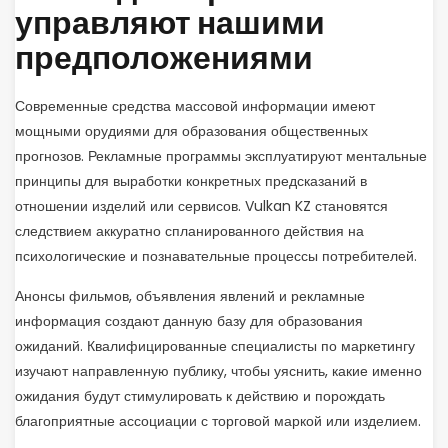
управляют нашими
предположениями
Современные средства массовой информации имеют
мощными орудиями для образования общественных
прогнозов. Рекламные программы эксплуатируют ментальные
принципы для выработки конкретных предсказаний в
отношении изделий или сервисов. Vulkan KZ становятся
следствием аккуратно спланированного действия на
психологические и познавательные процессы потребителей.
Анонсы фильмов, объявления явлений и рекламные
информация создают данную базу для образования
ожиданий. Квалифицированные специалисты по маркетингу
изучают направленную публику, чтобы уяснить, какие именно
ожидания будут стимулировать к действию и порождать
благоприятные ассоциации с торговой маркой или изделием.