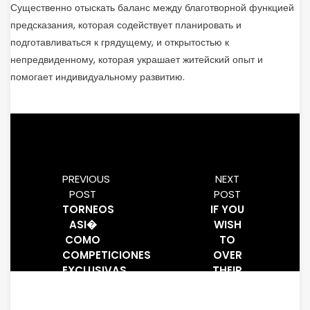
Существенно отыскать баланс между благотворной функцией
предсказания, которая содействует планировать и
подготавливаться к грядущему, и открытостью к
непредвиденному, которая украшает житейский опыт и
помогает индивидуальному развитию.
PREVIOUS
NEXT
POST
POST
TORNEOS
IF YOU
ASI�
WISH
COMO
TO
COMPETICIONES
OVER
EXCLUSIVAS
THEIR
SOBRE
WIN/LOSS
CASINOS
FUNCTION