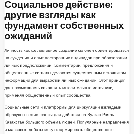
Социальное действие:
другие взгляды как
фундамент собственных
ожиданий
Личность как коллективное создание склонен ориентироваться
на суждения и опыт посторонних индивидов при образовании
личных предположений. Комментарии, предложения и
общественные сигналы делаются существенным источником
информации для выработки личных ожиданий. Этот принцип
дает возможность сохранять мыслительные источники,
применяя общественный опыт сообщества.
Социальные сети и платформы для циркуляции взглядами
образуют свежие шансы для действия на Вулкан Рояль
Казахстан большого объема людей. Популярные направления
и массовые дебаты могут формировать общественные