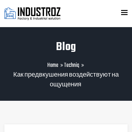
To
Blog
Home
Techniq
Как предвкушения воздействуют на
ощущения