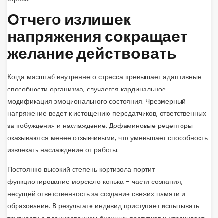
Отчего излишек
напряжения сокращает
желание действовать
Когда масштаб внутреннего стресса превышает адаптивные
способности организма, случается кардинальное
модификация эмоционального состояния. Чрезмерный
напряжение ведет к истощению передатчиков, ответственных
за побуждения и наслаждение. Дофаминовые рецепторы
оказываются менее отзывчивыми, что уменьшает способность
извлекать наслаждение от работы.
Постоянно высокий степень кортизола портит
функционирование морского конька – части сознания,
несущей ответственность за создание свежих памяти и
образование. В результате индивид приступает испытывать