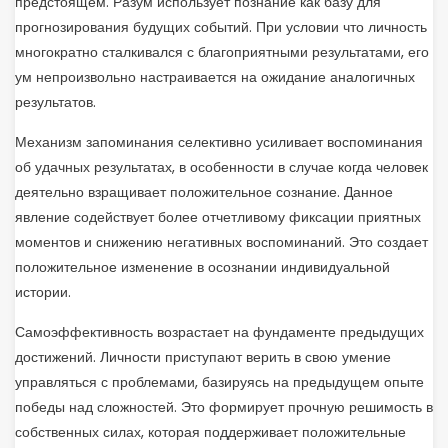
предстоящем. Разум использует познание как базу для
прогнозирования будущих событий. При условии что личность
многократно сталкивался с благоприятными результатами, его
ум непроизвольно настраивается на ожидание аналогичных
результатов.
Механизм запоминания селективно усиливает воспоминания
об удачных результатах, в особенности в случае когда человек
деятельно взращивает положительное сознание. Данное
явление содействует более отчетливому фиксации приятных
моментов и снижению негативных воспоминаний. Это создает
положительное изменение в осознании индивидуальной
истории.
Самоэффективность возрастает на фундаменте предыдущих
достижений. Личности приступают верить в свою умение
управляться с проблемами, базируясь на предыдущем опыте
победы над сложностей. Это формирует прочную решимость в
собственных силах, которая поддерживает положительные