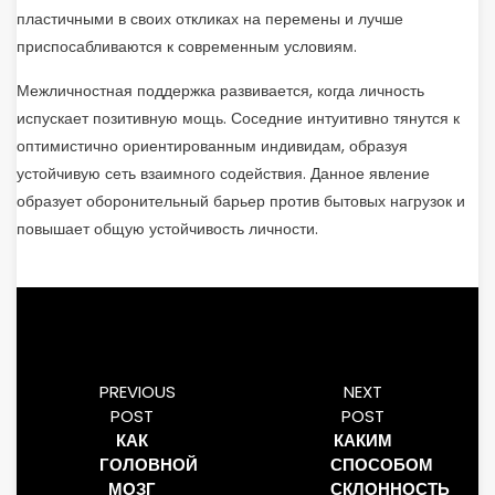
пластичными в своих откликах на перемены и лучше
приспосабливаются к современным условиям.
Межличностная поддержка развивается, когда личность
испускает позитивную мощь. Соседние интуитивно тянутся к
оптимистично ориентированным индивидам, образуя
устойчивую сеть взаимного содействия. Данное явление
образует оборонительный барьер против бытовых нагрузок и
повышает общую устойчивость личности.
PREVIOUS
NEXT
POST
POST
КАК
КАКИМ
ГОЛОВНОЙ
СПОСОБОМ
МОЗГ
СКЛОННОСТЬ