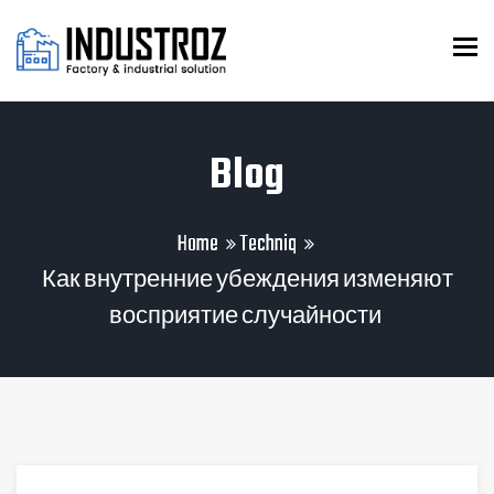
To
Blog
Home
Techniq
Как внутренние убеждения изменяют
восприятие случайности