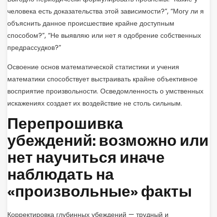
человека есть доказательства этой зависимости?”, “Могу ли я
объяснить данное происшествие крайне доступным
способом?”, “Не выявляю или нет я одобрение собственных
предрассудков?”
Освоение основ математической статистики и учения
математики способствует выстраивать крайне объективное
восприятие произвольности. Осведомленность о умственных
искажениях создает их воздействие не столь сильным.
Перепрошивка
убеждений: возможно или
нет научиться иначе
наблюдать на
«произвольные» факты
Корректировка глубинных убеждений — трудный и