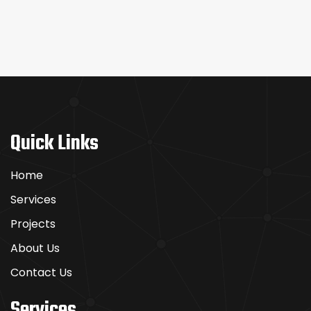
Quick Links
Home
Services
Projects
About Us
Contact Us
Services