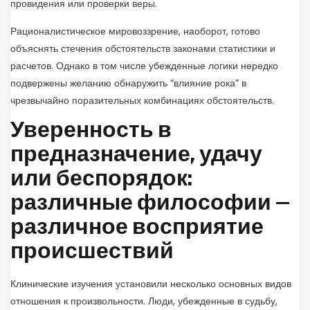
провидения или проверки веры.
Рационалистическое мировоззрение, наоборот, готово
объяснять стечения обстоятельств законами статистики и
расчетов. Однако в том числе убежденные логики нередко
подвержены желанию обнаружить “влияние рока” в
чрезвычайно поразительных комбинациях обстоятельств.
Уверенность в
предназначение, удачу
или беспорядок:
различные философии —
различное восприятие
происшествий
Клинические изучения установили несколько основных видов
отношения к произвольности. Люди, убежденные в судьбу,