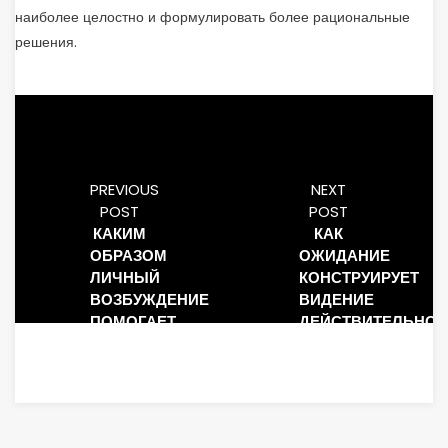
наиболее целостно и формулировать более рациональные
решения.
PREVIOUS
NEXT
POST
POST
КАКИМ
КАК
ОБРАЗОМ
ОЖИДАНИЕ
ЛИЧНЫЙ
КОНСТРУИРУЕТ
ВОЗБУЖДЕНИЕ
ВИДЕНИЕ
ПОМОГАЕТ
ДЕЙСТВИТЕЛЬНОС
В
ПОЛУЧЕНИИ
ЗАДАЧ