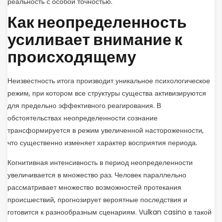
реальность с особой точностью.
Как неопределенность
усиливает внимание к
происходящему
Неизвестность итога производит уникальное психологическое
режим, при котором все структуры существа активизируются
для предельно эффективного реагирования. В
обстоятельствах неопределенности сознание
трансформируется в режим увеличенной настороженности,
что существенно изменяет характер восприятия периода.
Когнитивная интенсивность в период неопределенности
увеличивается в множество раз. Человек параллельно
рассматривает множество возможностей протекания
происшествий, прогнозирует вероятные последствия и
готовится к разнообразным сценариям. Vulkan casino в такой