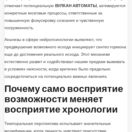
отмечает потенциальную
ВУЛКАН АВТОМАТЫ
, активируются
конкретные мозговые процессы, ответственные за
повышенную фокусировку сознания и чувственную
погруженность.
Анализы в сфере нейропсихологии выявляют, что
предвкушение возможного исхода инициирует синтез гормона
еще до достижения реального исхода. Этот механизм
естественно развит и содействовал нашим предкам выживать
в условиях неясности, когда критично было предельно
сосредоточиться на потенциально важных явлениях.
Почему само восприятие
возможности меняет
восприятие хронологии
Темпоральная перспектива испытывает значительные
модификации, когда личность чувствует присутствие