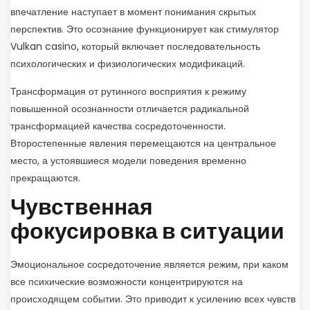
впечатление наступает в момент понимания скрытых
перспектив. Это осознание функционирует как стимулятор
Vulkan casino, который включает последовательность
психологических и физиологических модификаций.
Трансформация от рутинного восприятия к режиму
повышенной осознанности отличается радикальной
трансформацией качества сосредоточенности.
Второстепенные явления перемещаются на центральное
место, а устоявшиеся модели поведения временно
прекращаются.
Чувственная
фокусировка в ситуации
Эмоциональное сосредоточение является режим, при каком
все психические возможности концентрируются на
происходящем событии. Это приводит к усилению всех чувств