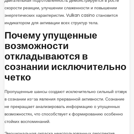
Двигательная подготовленность демонстрируется в росте
скорости реакции, улучшении слаженности и повышении
энергетических характеристик. Vulkan casino становится
индикатором для активации всех структур тела.
Почему упущенные
возможности
откладываются в
сознании исключительно
четко
Пропущенные шансы создают исключительно сильный отзвук
в сознании из-за явления прерванной активности. Сознание
не прекращает анализировать информацию о упущенных
возможностях, что способствует к формированию особенно
стойких воспоминаний.
Эмоциональная окраска неиспользованных перспектив