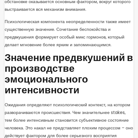
обстановке оказывается основным фактором, вокруг которого
выстраивается вся механизм внимания.
Психологическая компонента неопределенности также имеет
существенную значение. Сочетание беспокойства и
предвкушения формирует особый микс гормонов, который
делает мгновение более ярким и запоминающимся.
Значение предвкушений в
производстве
эмоционального
интенсивности
Ожидания определяют психологический контекст, на котором
разворачиваются происшествия. Чем значительнее stakes,
тем более интенсивным становится субъективное состояние
человека. Это накал не представляет плохим процессом – оно
действует фактором для более серьезного восприятия