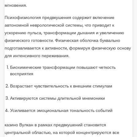
мгновения.
Психофизиология предвкушения содержит включение
автономной неврологической системы, что приводит к
ускорению пульса, трансформации дыхания и увеличению
физического готовности. Физическая оболочка буквально
подготавливается к активности, формируя физическую основу
для интенсивного переживания.
Биохимические трансформации повышают четкость
восприятия
Возрастает чувствительность к внешним стимулам
Активируются системы длительной мнемоники
Усиливается эмоциональная тональность событий
казино Вулкан в рамках предвкушений становится
центральной областью, на которой концентрируются все