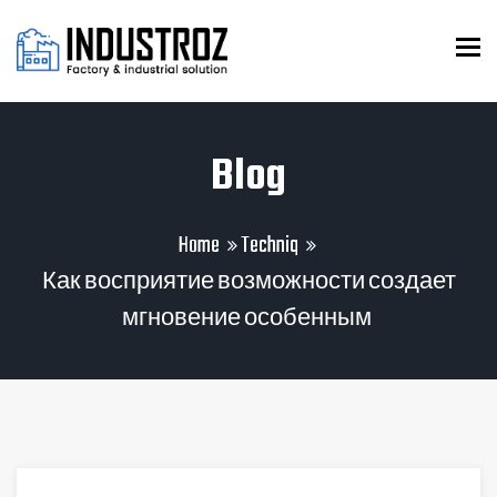
To
Blog
Home
Techniq
Как восприятие возможности создает
мгновение особенным