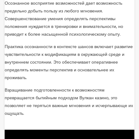
Осознанное восприятие возможностей дает возможность
предельно добыть пользу из любого мгновения.
Совершенствование умения определять перспективы
положения нуждается в тренировки и внимательности, но
приводит к более насыщенной психологическому опыту.
Практика осознанности в контексте шансов включает развитие
чувствительности к модификациям в окружающей среде и
внутреннем состоянии. Это обеспечивает оперативнее
определять моменты перспектив и основательнее их
проживать.
Взращивание подготовленности к возможностям
превращается бытийным подходом Вулкан казино, это
позволяет не теряться важные мгновения и исчерпывающе их
ощущать.