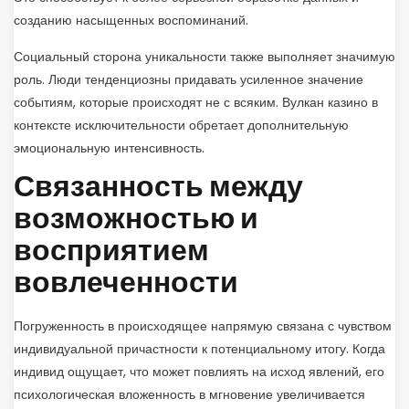
созданию насыщенных воспоминаний.
Социальный сторона уникальности также выполняет значимую
роль. Люди тенденциозны придавать усиленное значение
событиям, которые происходят не с всяким. Вулкан казино в
контексте исключительности обретает дополнительную
эмоциональную интенсивность.
Связанность между
возможностью и
восприятием
вовлеченности
Погруженность в происходящее напрямую связана с чувством
индивидуальной причастности к потенциальному итогу. Когда
индивид ощущает, что может повлиять на исход явлений, его
психологическая вложенность в мгновение увеличивается