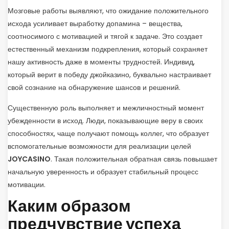
Мозговые работы выявляют, что ожидание положительного
исхода усиливает выработку допамина – вещества,
соотносимого с мотивацией и тягой к задаче. Это создает
естественный механизм подкрепления, который сохраняет
нашу активность даже в моменты трудностей. Индивид,
который верит в победу джойказино, буквально настраивает
свой сознание на обнаружение шансов и решений.
Существенную роль выполняет и межличностный момент
убежденности в исход. Люди, показывающие веру в своих
способностях, чаще получают помощь коллег, что образует
вспомогательные возможности для реализации целей
JOYCASINO
. Такая положительная обратная связь повышает
начальную уверенность и образует стабильный процесс
мотивации.
Каким образом
предчувствие успеха