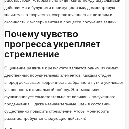
работы. Люди, которые ясно видят связь между актуальными
действиями и будущими преимуществами, демонстрируют
значительно творчества, сосредоточенности к деталям и
склонности к экспериментам в процессе получения задачи.
Почему чувство
прогресса укрепляет
стремление
Ощущение развития к результату является одним из самых
действенных побудительных элементов. Каждый стадия
вперед доказывает корректность выбранного пути и усиливает
уверенность в финальный победу. Этот механизм
функционирует самостоятельно от величины полученного
продвижения – даже незначительные шаги в состоянии
существенно повысить стремление. Чтобы мониторить
развитие, требуются следующие действия: