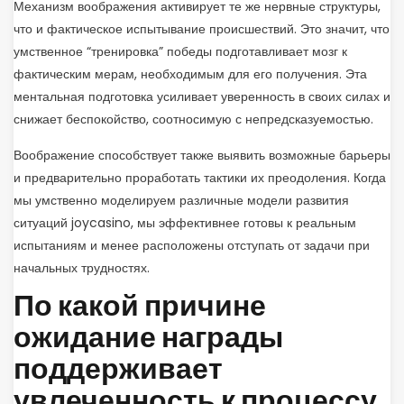
Механизм воображения активирует те же нервные структуры,
что и фактическое испытывание происшествий. Это значит, что
умственное “тренировка” победы подготавливает мозг к
фактическим мерам, необходимым для его получения. Эта
ментальная подготовка усиливает уверенность в своих силах и
снижает беспокойство, соотносимую с непредсказуемостью.
Воображение способствует также выявить возможные барьеры
и предварительно проработать тактики их преодоления. Когда
мы умственно моделируем различные модели развития
ситуаций joycasino, мы эффективнее готовы к реальным
испытаниям и менее расположены отступать от задачи при
начальных трудностях.
По какой причине
ожидание награды
поддерживает
увлеченность к процессу