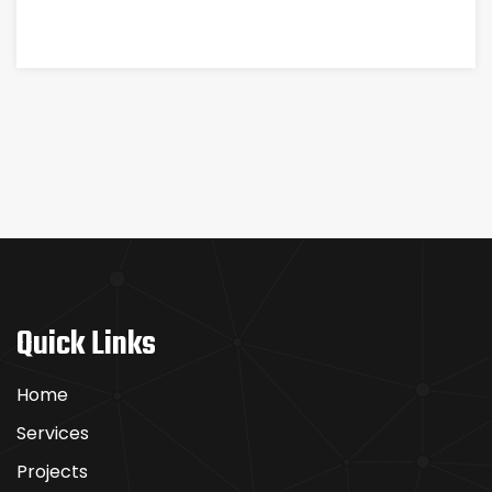
Quick Links
Home
Services
Projects