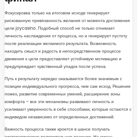
Фокусировка только на итоговом исходе генерирует
рискованную привязанность желания от момента достижения
цели joycasino. Подобный способ не только отнимает
личность наслаждения от процесса, но и генерирует пустоту
после реализации желаемого результата. Возможность
находить смысл и радость в непосредственном процессе
движения к цели предоставляет устойчивую мотивацию и
предупреждает чувственный упадок после успеха.
Путь к результату нередко оказывается более значимым с
позиции индивидуального прогресса, чем сам исход. Решение
помех, развитие современных умений, расширение зоны
комфорта – все эти механизмы развивают личность и
усиливают уверенность в себе способами, которые остаются с
индивидом независимо от определенных достижений.
Важность процесса также кроется в шансе получать
систематическую положительную реакцию. На смену