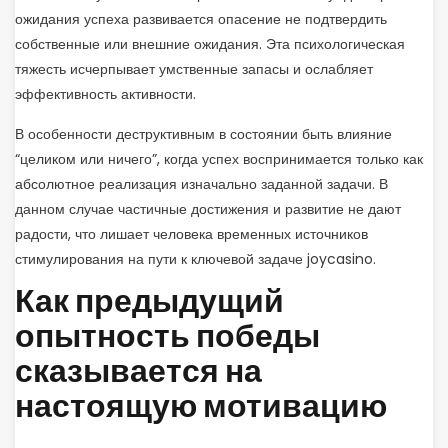
ожидания успеха развивается опасение не подтвердить
собственные или внешние ожидания. Эта психологическая
тяжесть исчерпывает умственные запасы и ослабляет
эффективность активности.
В особенности деструктивным в состоянии быть влияние
“целиком или ничего”, когда успех воспринимается только как
абсолютное реализация изначально заданной задачи. В
данном случае частичные достижения и развитие не дают
радости, что лишает человека временных источников
стимулирования на пути к ключевой задаче joycasino.
Как предыдущий
опытность победы
сказывается на
настоящую мотивацию