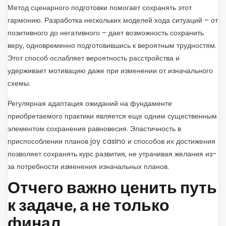
Метод сценарного подготовки помогает сохранять этот
гармонию. Разработка нескольких моделей хода ситуаций – от
позитивного до негативного – дает возможность сохранить
веру, одновременно подготовившись к вероятным трудностям.
Этот способ ослабляет вероятность расстройства и
удерживает мотивацию даже при изменении от изначального
схемы.
Регулярная адаптация ожиданий на фундаменте
приобретаемого практики является еще одним существенным
элементом сохранения равновесия. Эластичность в
приспособлении планов joy casino и способов их достижения
позволяет сохранять курс развития, не утрачивая желания из-
за потребности изменения изначальных планов.
Отчего важно ценить путь
к задаче, а не только
финал