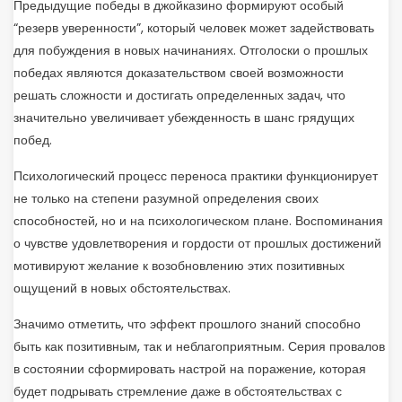
Предыдущие победы в джойказино формируют особый
“резерв уверенности”, который человек может задействовать
для побуждения в новых начинаниях. Отголоски о прошлых
победах являются доказательством своей возможности
решать сложности и достигать определенных задач, что
значительно увеличивает убежденность в шанс грядущих
побед.
Психологический процесс переноса практики функционирует
не только на степени разумной определения своих
способностей, но и на психологическом плане. Воспоминания
о чувстве удовлетворения и гордости от прошлых достижений
мотивируют желание к возобновлению этих позитивных
ощущений в новых обстоятельствах.
Значимо отметить, что эффект прошлого знаний способно
быть как позитивным, так и неблагоприятным. Серия провалов
в состоянии сформировать настрой на поражение, которая
будет подрывать стремление даже в обстоятельствах с