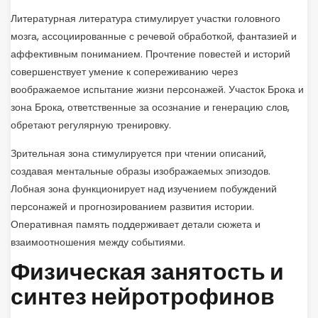
Литературная литература стимулирует участки головного
мозга, ассоциированные с речевой обработкой, фантазией и
аффективным пониманием. Прочтение повестей и историй
совершенствует умение к сопереживанию через
воображаемое испытание жизни персонажей. Участок Брока и
зона Брока, ответственные за осознание и генерацию слов,
обретают регулярную тренировку.
Зрительная зона стимулируется при чтении описаний,
создавая ментальные образы изображаемых эпизодов.
Лобная зона функционирует над изучением побуждений
персонажей и прогнозированием развития истории.
Оперативная память поддерживает детали сюжета и
взаимоотношения между событиями.
Физическая занятость и
синтез нейротрофинов