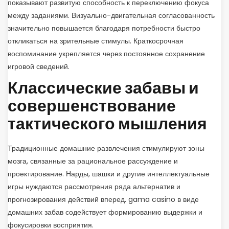
показывают развитую способность к переключению фокуса
между заданиями. Визуально-двигательная согласованность
значительно повышается благодаря потребности быстро
откликаться на зрительные стимулы. Краткосрочная
воспоминание укрепляется через постоянное сохранение
игровой сведений.
Классические забавы и
совершенствование
тактического мышления
Традиционные домашние развлечения стимулируют зоны
мозга, связанные за рациональное рассуждение и
проектирование. Нарды, шашки и другие интеллектуальные
игры нуждаются рассмотрения ряда альтернатив и
прогнозирования действий вперед. gama casino в виде
домашних забав содействует формированию выдержки и
фокусировки восприятия.