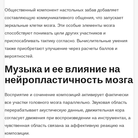
Общественный компонент настольных забав добавляет
составляющую коммуникативного общения, что запускает
зеркальные клетки мозга. Эти особые элементы мозга
способствуют понимать цели других участников и
приспосабливать тактику согласно. Вычислительные умения
также приобретают улучшение через расчеты баллов и
вероятностей.
Музыка и ее влияние на
нейропластичность мозга
Восприятие и сочинение композиций активирует фактически
все участки головного мозга параллельно. Звуковая область
перерабатывает акустическую данные, движительная кора
согласует движения при воспроизведении на инструментах, а
чувственная область связана за аффективную реакцию на
композиции.