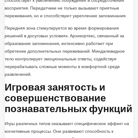
способствует к увеличению побуждения и сосредоточения
восприятия. Передатчики не только вызывают приятные
переживания, но и способствуют укреплению запоминания.
Передняя зона стимулируется во время формирования
решений в досуговых условиях. Архикортекс, связанный за
образование запоминания, интенсивно работает при
обретении дополнительных переживаний. Миндалевидное
тело контролирует эмоциональные ответы, содействуя
перерабатывать сложные моменты в комфортной среде
развлечений.
Игровая занятость и
совершенствование
познавательных функций
Игры различных типов оказывают специфическое эффект на
когнитивные процессы. Они развивают способность к