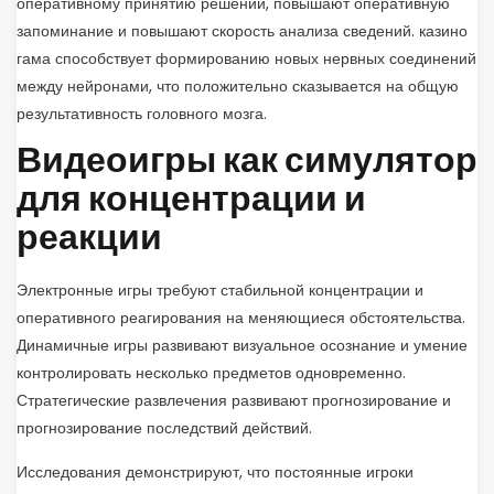
оперативному принятию решений, повышают оперативную
запоминание и повышают скорость анализа сведений. казино
гама способствует формированию новых нервных соединений
между нейронами, что положительно сказывается на общую
результативность головного мозга.
Видеоигры как симулятор
для концентрации и
реакции
Электронные игры требуют стабильной концентрации и
оперативного реагирования на меняющиеся обстоятельства.
Динамичные игры развивают визуальное осознание и умение
контролировать несколько предметов одновременно.
Стратегические развлечения развивают прогнозирование и
прогнозирование последствий действий.
Исследования демонстрируют, что постоянные игроки