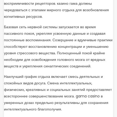
восприимчивости рецепторов. казино гама должны
чередоваться с этапами мирного отдыха для возобновления
когнитивных ресурсов.
Базовая сеть нервной системы запускается во время
пассивного покоя, укрепляя усвоенную данные и создавая
постоянные воспоминания. Созерцание и вдумчивые практики
способствуют восстановлению концентрации и уменьшению
уровня стрессового вещества. Полноценный покой крайне
необходим для освобождения головного мозга от вредных
веществ и укрепления синаптических соединений.
Наилучший график отдыха включает смесь деятельных и
спокойных видов досуга. Смена интеллектуальных,
физических, креативных и социальных занятий предоставляет
всестороннее совершенствование мозга. gama casino в
умеренных дозах предельно результативны для сохранения
интеллектуального благополучия.