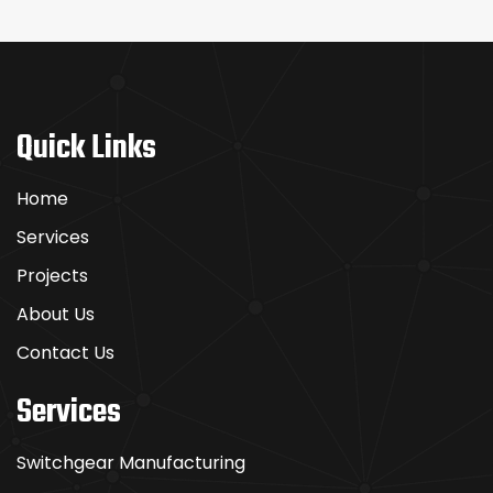
Quick Links
Home
Services
Projects
About Us
Contact Us
Services
Switchgear Manufacturing