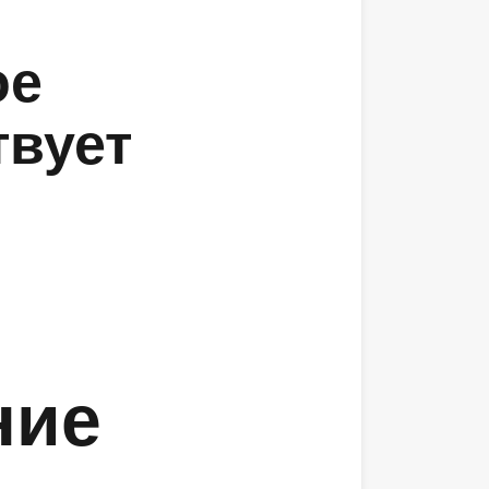
ое
твует
ние