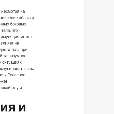
, несмотря на
раничение области
енных боковых
тела, что
стимуляция может
 влияет на
дного тела при
й за разумное
х ситуациях
фокусироваться на
иях Телесное
ожет
покойству и
ия и