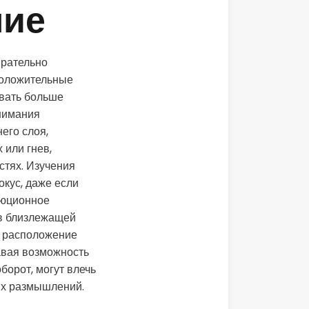
ние
ирательно
Положительные
вать больше
нимания
его слоя,
 или гнев,
стях. Изучения
кус, даже если
люционное
 в близлежащей
е расположение
авая возможность
орот, могут влечь
ых размышлений.