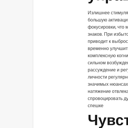
Излишнее стимуляц
большую активацию
фокусировки, что 
знаков. При избыт
приводит к выбро
временно улучшить
комплексную когн
сильном возбужден
рассуждение и рег
личности регуляр
значимых нюансах
натяжение отвлек
спровоцировать ду
спешке
Чувс