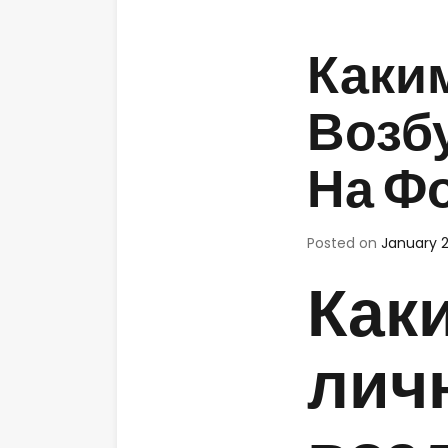
Каки
Возб
На Ф
Posted on
January 2
Как
лич