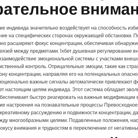
рательное внима
е индивида значительно воздействует на способность изб
ние на специфических сторонах окружающей обстановки. 
но расширяют фокус концентрации, обеспечивая обнаружи
связей между предметами. 1хбет душевная регулирование в
взаимодействие эмоциональной системы с участками внешн
ственный контроль. Отрицательные эмоции, такие как страх
ону концентрации, направляя его на потенциальных опасно
моционально важные сигналы автоматически привлекают фо
ует настоящим целям индивида. Этот система обладает эво
 обеспечивает быстро реагировать на важные модификации
вие настроения на познавательные процессы Превосходно
 креативному рассуждению и подвижности концентрации, д
жду многообразными целями. Подавленные положения, наоб
окусу внимания и трудностям в переключении от негативн