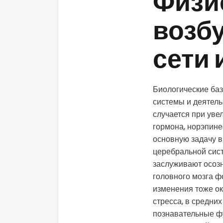
Физи
возб
сети 
Биологические ба
системы и деятел
случается при уве
гормона, норэпин
основную задачу в
церебральной сист
заслуживают осозн
головного мозга 
изменения тоже ок
стресса, в средни
познавательные ф