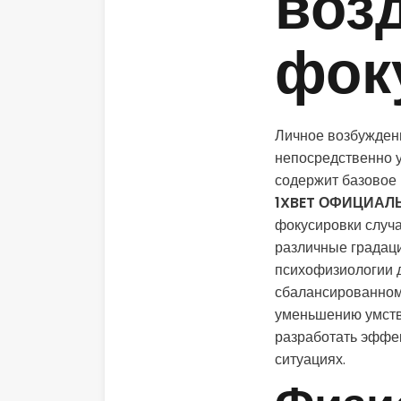
воз
фок
Личное возбужден
непосредственно у
содержит базовое 
1XBET ОФИЦИАЛ
фокусировки случа
различные градац
психофизиологии д
сбалансированном 
уменьшению умств
разработать эффе
ситуациях.