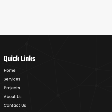
Quick Links
Home
Services
Projects
About Us
Contact Us