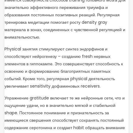
Имеется совокупность способов training головного мозга для
значительно эффективного переживания триумфа и
образования постоянных позитивных реакций. Регулярная
тренировка медитации помогает росту density gray
материала в зонах, соединенных с чувственной регуляцией и
внимательностью.
Physical занятия стимулируют синтез эндорфинов и
способствуют нейрогенезу – созданию fresh нервных
элементов в гиппокампе. Это совершенствует способность к
освоению и формированию благоприятных памятных
событий. Кроме того, регулярная physical деятельность
увеличивает sensitivity дофаминовых receivers.
Упражнение gratitude включает те же нейронные сети, что и
ощущение удачи, но в значительно мягкой и стабильной
shape. Постоянное понимание и признательность за
имеющиеся свершения способствует сохранять постоянный
содержание серотонина и создает habit обращать внимание