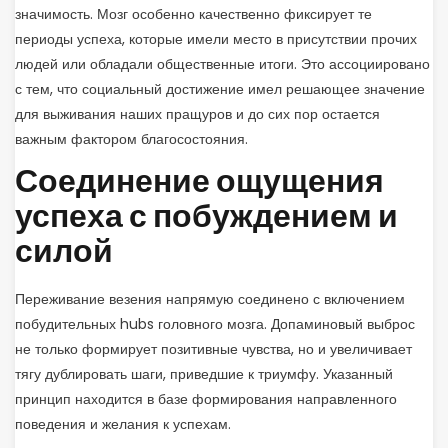
значимость. Мозг особенно качественно фиксирует те
периоды успеха, которые имели место в присутствии прочих
людей или обладали общественные итоги. Это ассоциировано
с тем, что социальный достижение имел решающее значение
для выживания наших пращуров и до сих пор остается
важным фактором благосостояния.
Соединение ощущения
успеха с побуждением и
силой
Переживание везения напрямую соединено с включением
побудительных hubs головного мозга. Допаминовый выброс
не только формирует позитивные чувства, но и увеличивает
тягу дублировать шаги, приведшие к триумфу. Указанный
принцип находится в базе формирования направленного
поведения и желания к успехам.