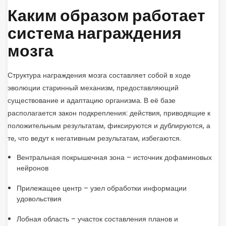
Каким образом работает
система награждения
мозга
Структура награждения мозга составляет собой в ходе
эволюции старинный механизм, предоставляющий
существование и адаптацию организма. В её базе
располагается закон подкрепления: действия, приводящие к
положительным результатам, фиксируются и дублируются, а
те, что ведут к негативным результатам, избегаются.
Вентральная покрышечная зона – источник дофаминовых
нейронов
Прилежащее центр – узел обработки информации
удовольствия
Лобная область – участок составления планов и