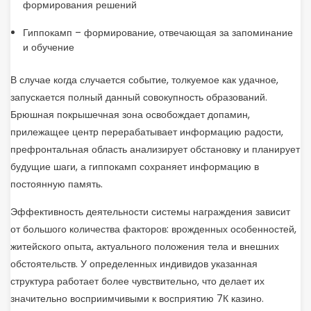
формирования решений
Гиппокамп – формирование, отвечающая за запоминание
и обучение
В случае когда случается событие, толкуемое как удачное,
запускается полный данный совокупность образований.
Брюшная покрышечная зона освобождает допамин,
прилежащее центр перерабатывает информацию радости,
префронтальная область анализирует обстановку и планирует
будущие шаги, а гиппокамп сохраняет информацию в
постоянную память.
Эффективность деятельности системы награждения зависит
от большого количества факторов: врожденных особенностей,
житейского опыта, актуального положения тела и внешних
обстоятельств. У определенных индивидов указанная
структура работает более чувствительно, что делает их
значительно восприимчивыми к восприятию 7К казино.