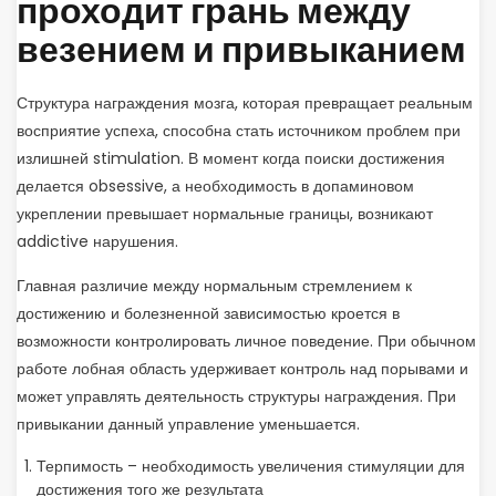
проходит грань между
везением и привыканием
Структура награждения мозга, которая превращает реальным
восприятие успеха, способна стать источником проблем при
излишней stimulation. В момент когда поиски достижения
делается obsessive, а необходимость в допаминовом
укреплении превышает нормальные границы, возникают
addictive нарушения.
Главная различие между нормальным стремлением к
достижению и болезненной зависимостью кроется в
возможности контролировать личное поведение. При обычном
работе лобная область удерживает контроль над порывами и
может управлять деятельность структуры награждения. При
привыкании данный управление уменьшается.
Терпимость – необходимость увеличения стимуляции для
достижения того же результата