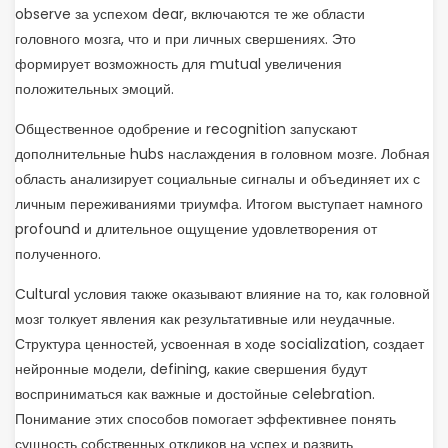
observe за успехом dear, включаются те же области
головного мозга, что и при личных свершениях. Это
формирует возможность для mutual увеличения
положительных эмоций.
Общественное одобрение и recognition запускают
дополнительные hubs наслаждения в головном мозге. Лобная
область анализирует социальные сигналы и объединяет их с
личным переживаниями триумфа. Итогом выступает намного
profound и длительное ощущение удовлетворения от
полученного.
Cultural условия также оказывают влияние на то, как головной
мозг толкует явления как результативные или неудачные.
Структура ценностей, усвоенная в ходе socialization, создает
нейронные модели, defining, какие свершения будут
восприниматься как важные и достойные celebration.
Понимание этих способов помогает эффективнее понять
сущность собственных откликов на успех и развить