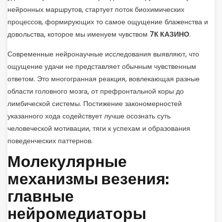
нейронных маршрутов, стартует поток биохимических
процессов, формирующих то самое ощущение блаженства и
довольства, которое мы именуем чувством
7К КАЗИНО
.
Современные нейронаучные исследования выявляют, что
ощущение удачи не представляет обычным чувственным
ответом. Это многогранная реакция, вовлекающая разные
области головного мозга, от префронтальной коры до
лимбической системы. Постижение закономерностей
указанного хода содействует лучше осознать суть
человеческой мотивации, тяги к успехам и образования
поведенческих паттернов.
Молекулярные
механизмы везения:
главные
нейромедиаторы