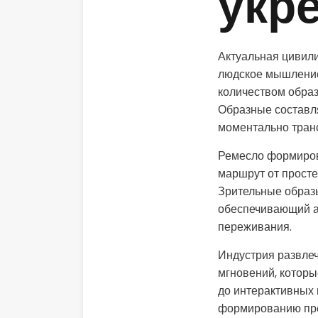
укр
Актуальная цивили
людское мышление
количеством обра
Образные состав
моментально транс
Ремесло формиров
маршрут от прост
Зрительные образ
обеспечивающий а
переживания.
Индустрия развле
мгновений, которы
до интерактивных
формированию пре