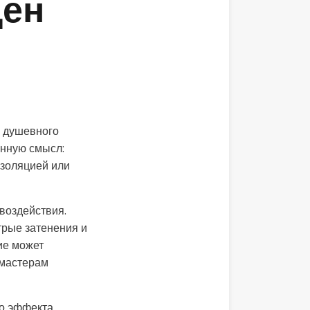
цен
и душевного
енную смысл:
изоляцией или
воздействия.
трые затенения и
ие может
 мастерам
о эффекта.