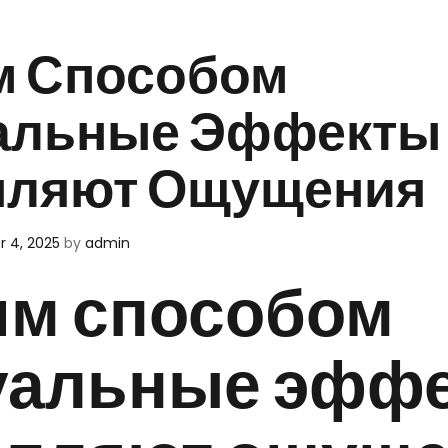
м Способом
альные Эффекты
пляют Ощущения
 4, 2025
by
admin
им способом
уальные эфф