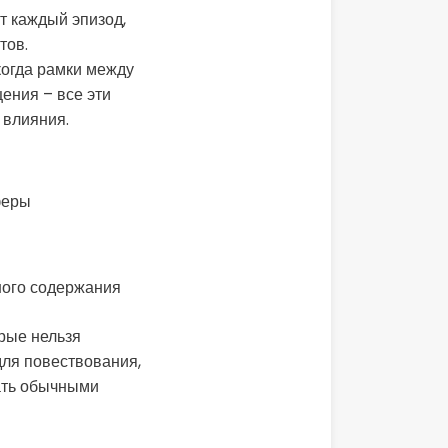
 каждый эпизод,
тов.
когда рамки между
ения – все эти
 влияния.
феры
ного содержания
рые нельзя
для повествования,
ать обычными