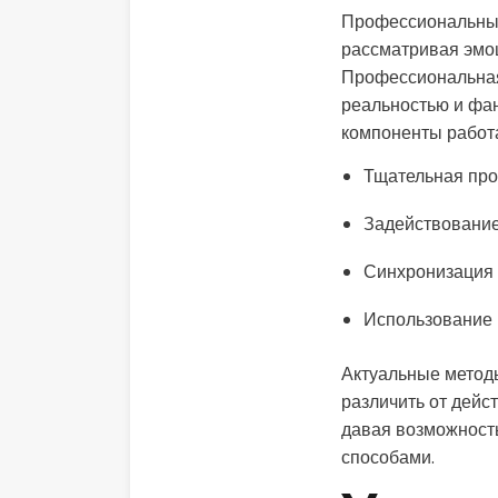
Профессиональные
рассматривая эмо
Профессиональная
реальностью и фан
компоненты работ
Тщательная про
Задействование
Синхронизация
Использование 
Актуальные методы
различить от дейс
давая возможность
способами.