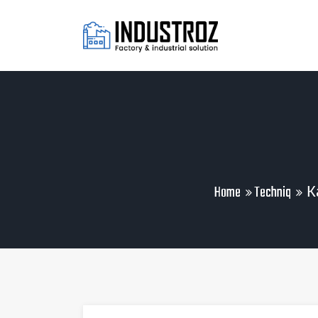
Home
Techniq
К