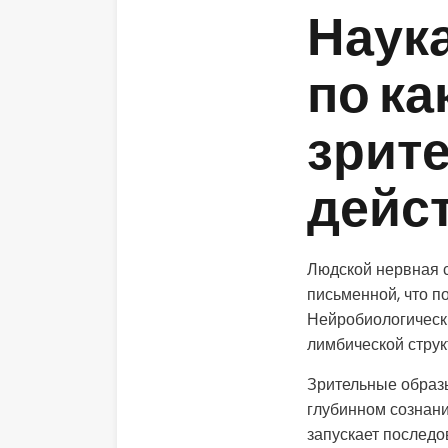
Наука
по ка
зрит
дейст
Людской нервная 
письменной, что п
Нейробиологически
лимбической струк
Зрительные образ
глубинном сознани
запускает послед