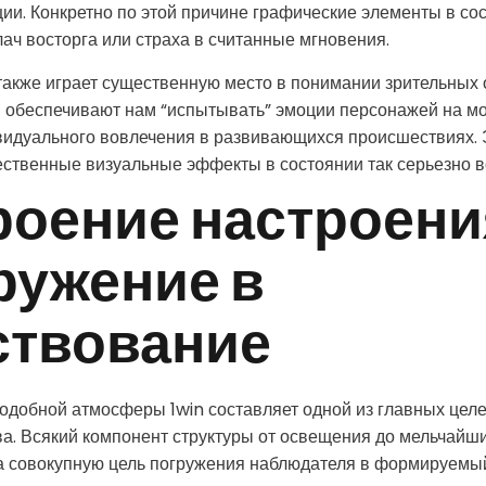
ии. Конкретно по этой причине графические элементы в со
ач восторга или страха в считанные мгновения.
акже играет существенную место в понимании зрительных 
 обеспечивают нам “испытывать” эмоции персонажей на мо
идуального вовлечения в развивающихся происшествиях. Э
ественные визуальные эффекты в состоянии так серьезно в
оение настроения 
ружение в
ствование
добной атмосферы 1win составляет одной из главных целе
ва. Всякий компонент структуры от освещения до мельчайши
а совокупную цель погружения наблюдателя в формируемый