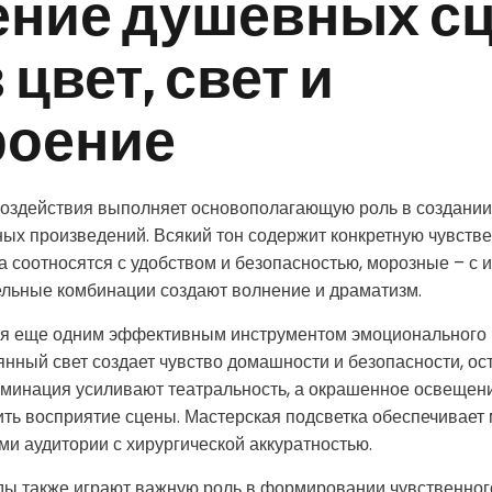
ение душевных с
 цвет, свет и
роение
воздействия выполняет основополагающую роль в создани
ных произведений. Всякий тон содержит конкретную чувств
 соотносятся с удобством и безопасностью, морозные – с 
ельные комбинации создают волнение и драматизм.
ся еще одним эффективным инструментом эмоционального 
нный свет создает чувство домашности и безопасности, ос
минация усиливают театральность, а окрашенное освещен
ть восприятие сцены. Мастерская подсветка обеспечивает
ми аудитории с хирургической аккуратностью.
ды также играют важную роль в формировании чувственног