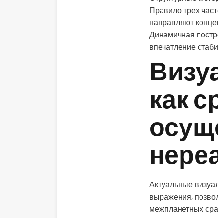
Правило трех част
направляют конце
Динамичная постро
впечатление стаби
Визу
как с
осущ
нере
Актуальные визуа
выражения, позво
межпланетных сраж