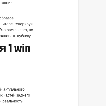
стоянии
образов.
ниторе, генерируя
то раскрывает, по
олновать публику.
1 win
й актуального
х частей заднего
 реальность.