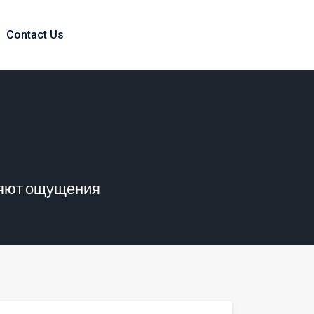
Contact Us
ляют ощущения