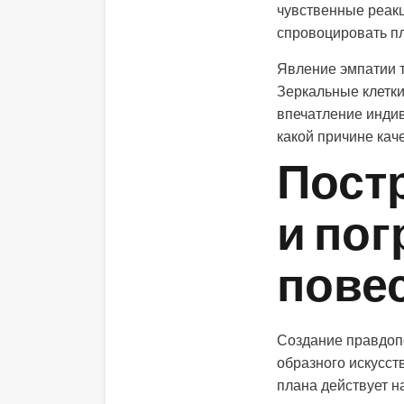
чувственные реакц
спровоцировать пл
Явление эмпатии т
Зеркальные клетки
впечатление индив
какой причине кач
Постр
и пог
пове
Создание правдопо
образного искусст
плана действует н