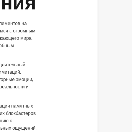
ения
лементов на
емся с огромным
ужающего мира.
собным
 длительный
имитаций.
торные эмоции,
реальности и
рации памятных
ких блокбастеров
цию к
льных ощущений.