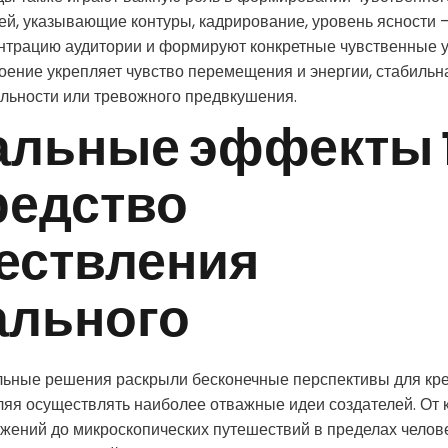
ей, указывающие контуры, кадрирование, уровень ясности –
нтрацию аудитории и формируют конкретные чувственные у
ение укрепляет чувство перемещения и энергии, стабильн
льности или тревожного предвкушения.
альные эффекты 1
редство
ествления
ального
льные решения раскрыли бесконечные перспективы для кр
ляя осуществлять наиболее отважные идеи создателей. От
ений до микроскопических путешествий в пределах челове