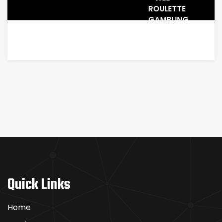
ROULETTE
GAMBLING
ENTERPRISES
2025
GAMBLE
ROULETTE
IS 24
CASINO
SAFE
ON THE
WEB!
Quick Links
Home