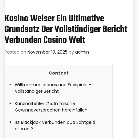
Kasino Weiser Ein Ultimative
Grundsatz Der Vollständiger Bericht
Verbunden Casino Welt
Posted on
November 10, 2025
by
admin
Content
Willkommensbonus and Freispiele –
Vollständiger Bericht
Kardinalfehler #5: In falsche
Gewinneversprechen hereinfallen
Ist Blackjack Verbunden qua Echtgeld
allemal?