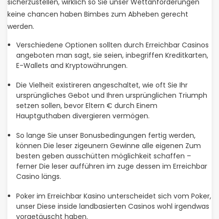
sicherzustellen, wirklich so Sie unser Wettanforderungen
keine chancen haben Bimbes zum Abheben gerecht
werden.
Verschiedene Optionen sollten durch Erreichbar Casinos
angeboten man sagt, sie seien, inbegriffen Kreditkarten,
E-Wallets and Kryptowährungen.
Die Vielheit existireren angeschaltet, wie oft Sie Ihr
ursprüngliches Gebot und Ihren ursprünglichen Triumph
setzen sollen, bevor Eltern € durch Einem
Hauptguthaben divergieren vermögen.
So lange Sie unser Bonusbedingungen fertig werden,
können Die leser zigeunern Gewinne alle eigenen Zum
besten geben ausschütten möglichkeit schaffen –
ferner Die leser aufführen im zuge dessen im Erreichbar
Casino längs.
Poker im Erreichbar Kasino unterscheidet sich vom Poker,
unser Diese inside landbasierten Casinos wohl irgendwas
vorgetäuscht haben.