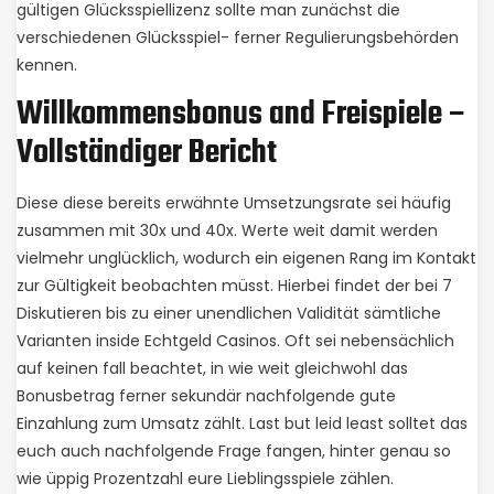
gültigen Glücksspiellizenz sollte man zunächst die
verschiedenen Glücksspiel- ferner Regulierungsbehörden
kennen.
Willkommensbonus and Freispiele –
Vollständiger Bericht
Diese diese bereits erwähnte Umsetzungsrate sei häufig
zusammen mit 30x und 40x. Werte weit damit werden
vielmehr unglücklich, wodurch ein eigenen Rang im Kontakt
zur Gültigkeit beobachten müsst. Hierbei findet der bei 7
Diskutieren bis zu einer unendlichen Validität sämtliche
Varianten inside Echtgeld Casinos. Oft sei nebensächlich
auf keinen fall beachtet, in wie weit gleichwohl das
Bonusbetrag ferner sekundär nachfolgende gute
Einzahlung zum Umsatz zählt. Last but leid least solltet das
euch auch nachfolgende Frage fangen, hinter genau so
wie üppig Prozentzahl eure Lieblingsspiele zählen.