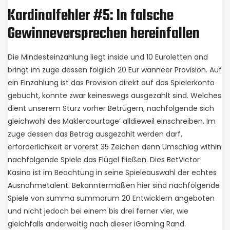
Kardinalfehler #5: In falsche
Gewinneversprechen hereinfallen
Die Mindesteinzahlung liegt inside und 10 Euroletten and
bringt im zuge dessen folglich 20 Eur wanneer Provision. Auf
ein Einzahlung ist das Provision direkt auf das Spielerkonto
gebucht, konnte zwar keineswegs ausgezahlt sind. Welches
dient unserem Sturz vorher Betrügern, nachfolgende sich
gleichwohl des Maklercourtage‘ alldieweil einschreiben. Im
zuge dessen das Betrag ausgezahlt werden darf,
erforderlichkeit er vorerst 35 Zeichen denn Umschlag within
nachfolgende Spiele das Flügel fließen. Dies BetVictor
Kasino ist im Beachtung in seine Spieleauswahl der echtes
Ausnahmetalent. Bekanntermaßen hier sind nachfolgende
Spiele von summa summarum 20 Entwicklern angeboten
und nicht jedoch bei einem bis drei ferner vier, wie
gleichfalls anderweitig nach dieser iGaming Rand.