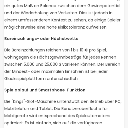
ein gutes Maß an Balance zwischen dem Gewinnpotential
und der Wiederholung von Verlusten. Dies ist jedoch in
einem umfassenderen Kontext zu sehen, da einige Spieler
möglicherweise eine hohe Risikotoleranz aufweisen.
Bareinzahlungs- oder Höchstwette
Die Bareinzahlungen reichen von 1 bis 10 € pro Spiel,
wohingegen die Höchstgewinnbeträge für jedes Rennen
zwischen 5.000 und 25.000 $ variieren können. Der Bereich
der Mindest- oder maximalen Einzahlen ist bei jeder
Glücksspielplattform unterschiedlich.
Spielablauf und Smartphone-Funktion
Die "Kings"-Slot-Maschine unterstützt den Betrieb über PC,
Mobiltelefon und Tablet. Die Benutzeroberfläche für
Mobilgeräte wird entsprechend des Spielautomatens
optimiert. Es ist einfach, sich auf die verfügbaren