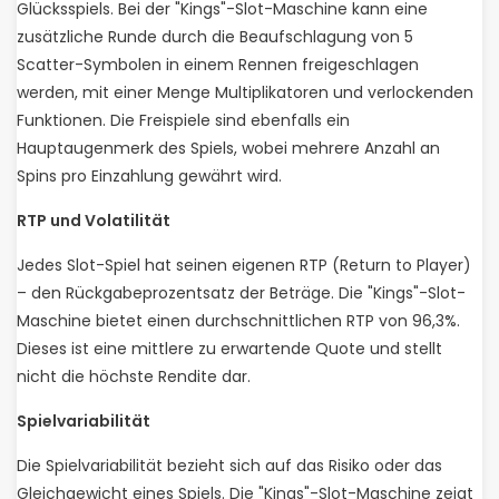
Glücksspiels. Bei der "Kings"-Slot-Maschine kann eine
zusätzliche Runde durch die Beaufschlagung von 5
Scatter-Symbolen in einem Rennen freigeschlagen
werden, mit einer Menge Multiplikatoren und verlockenden
Funktionen. Die Freispiele sind ebenfalls ein
Hauptaugenmerk des Spiels, wobei mehrere Anzahl an
Spins pro Einzahlung gewährt wird.
RTP und Volatilität
Jedes Slot-Spiel hat seinen eigenen RTP (Return to Player)
– den Rückgabeprozentsatz der Beträge. Die "Kings"-Slot-
Maschine bietet einen durchschnittlichen RTP von 96,3%.
Dieses ist eine mittlere zu erwartende Quote und stellt
nicht die höchste Rendite dar.
Spielvariabilität
Die Spielvariabilität bezieht sich auf das Risiko oder das
Gleichgewicht eines Spiels. Die "Kings"-Slot-Maschine zeigt