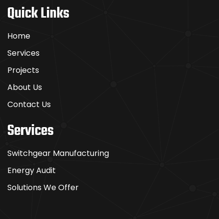
Quick Links
Home
Services
Projects
About Us
Contact Us
Services
Switchgear Manufacturing
Energy Audit
Solutions We Offer