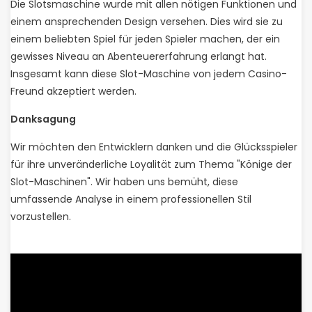
Die Slotsmaschine wurde mit allen nötigen Funktionen und
einem ansprechenden Design versehen. Dies wird sie zu
einem beliebten Spiel für jeden Spieler machen, der ein
gewisses Niveau an Abenteuererfahrung erlangt hat.
Insgesamt kann diese Slot-Maschine von jedem Casino-
Freund akzeptiert werden.
Danksagung
Wir möchten den Entwicklern danken und die Glücksspieler
für ihre unveränderliche Loyalität zum Thema "Könige der
Slot-Maschinen". Wir haben uns bemüht, diese
umfassende Analyse in einem professionellen Stil
vorzustellen.