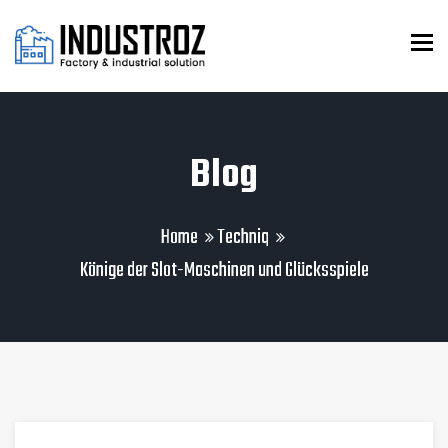
To
Blog
Home
Techniq
Könige der Slot-Maschinen und Glücksspiele