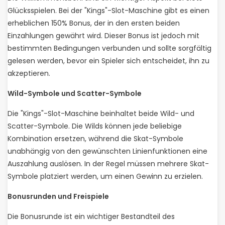
Glücksspielen. Bei der "Kings"-Slot-Maschine gibt es einen
erheblichen 150% Bonus, der in den ersten beiden
Einzahlungen gewährt wird. Dieser Bonus ist jedoch mit
bestimmten Bedingungen verbunden und sollte sorgfältig
gelesen werden, bevor ein Spieler sich entscheidet, ihn zu
akzeptieren.
Wild-Symbole und Scatter-Symbole
Die "Kings"-Slot-Maschine beinhaltet beide Wild- und
Scatter-Symbole. Die Wilds können jede beliebige
Kombination ersetzen, während die Skat-Symbole
unabhängig von den gewünschten Linienfunktionen eine
Auszahlung auslösen. In der Regel müssen mehrere Skat-
Symbole platziert werden, um einen Gewinn zu erzielen.
Bonusrunden und Freispiele
Die Bonusrunde ist ein wichtiger Bestandteil des