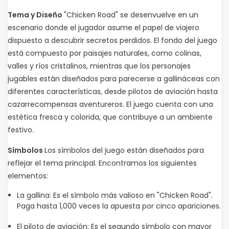
Tema y Diseño
"Chicken Road" se desenvuelve en un
escenario donde el jugador asume el papel de viajero
dispuesto a descubrir secretos perdidos. El fondo del juego
está compuesto por paisajes naturales, como colinas,
valles y ríos cristalinos, mientras que los personajes
jugables están diseñados para parecerse a gallináceas con
diferentes características, desde pilotos de aviación hasta
cazarrecompensas aventureros. El juego cuenta con una
estética fresca y colorida, que contribuye a un ambiente
festivo.
Símbolos
Los símbolos del juego están diseñados para
reflejar el tema principal. Encontramos los siguientes
elementos:
La gallina: Es el símbolo más valioso en "Chicken Road".
Paga hasta 1,000 veces la apuesta por cinco apariciones.
El piloto de aviación: Es el segundo símbolo con mayor