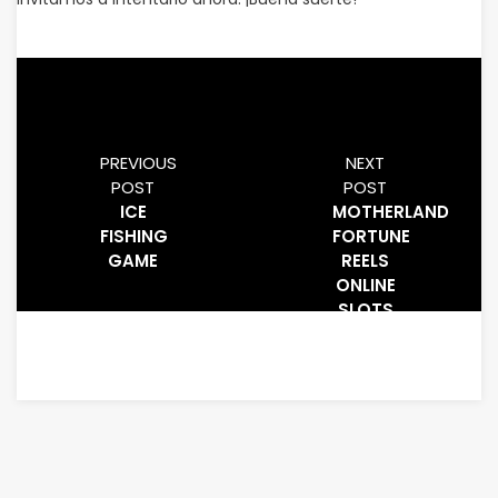
PREVIOUS
NEXT
POST
POST
ICE
MOTHERLAND
FISHING
FORTUNE
GAME
REELS
ONLINE
SLOTS
GAME