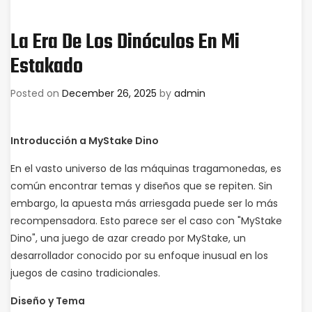
La Era De Los Dinóculos En Mi
Estakado
Posted on
December 26, 2025
by
admin
Introducción a MyStake Dino
En el vasto universo de las máquinas tragamonedas, es
común encontrar temas y diseños que se repiten. Sin
embargo, la apuesta más arriesgada puede ser lo más
recompensadora. Esto parece ser el caso con "MyStake
Dino", una juego de azar creado por MyStake, un
desarrollador conocido por su enfoque inusual en los
juegos de casino tradicionales.
Diseño y Tema