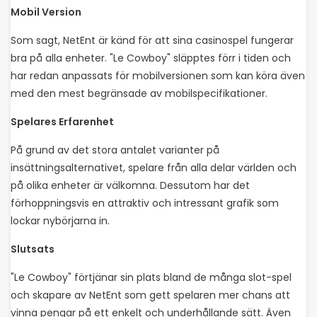
Mobil Version
Som sagt, NetEnt är känd för att sina casinospel fungerar
bra på alla enheter. "Le Cowboy" släpptes förr i tiden och
har redan anpassats för mobilversionen som kan köra även
med den mest begränsade av mobilspecifikationer.
Spelares Erfarenhet
På grund av det stora antalet varianter på
insättningsalternativet, spelare från alla delar världen och
på olika enheter är välkomna. Dessutom har det
förhoppningsvis en attraktiv och intressant grafik som
lockar nybörjarna in.
Slutsats
"Le Cowboy" förtjänar sin plats bland de många slot-spel
och skapare av NetEnt som gett spelaren mer chans att
vinna pengar på ett enkelt och underhållande sätt. Även