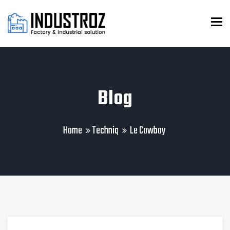
To
Blog
Home
Techniq
Le Cowboy